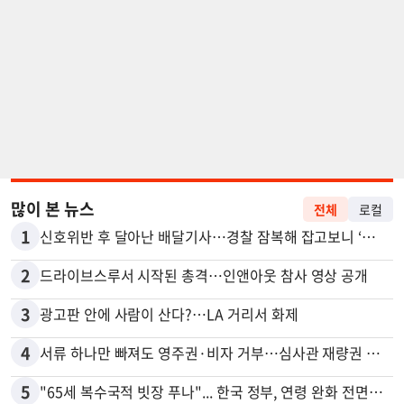
많이 본 뉴스
전체
로컬
1
신호위반 후 달아난 배달기사…경찰 잠복해 잡고보니 ‘반전’
2
드라이브스루서 시작된 총격…인앤아웃 참사 영상 공개
3
광고판 안에 사람이 산다?…LA 거리서 화제
4
서류 하나만 빠져도 영주권·비자 거부…심사관 재량권 대폭 확대
5
"65세 복수국적 빗장 푸나"... 한국 정부, 연령 완화 전면 추진