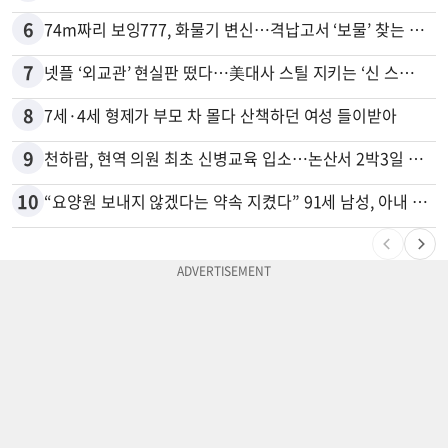
6
74m짜리 보잉777, 화물기 변신…격납고서 ‘보물’ 찾는 인천공항
7
넷플 ‘외교관’ 현실판 떴다…美대사 스틸 지키는 ‘신 스틸러’
8
7세·4세 형제가 부모 차 몰다 산책하던 여성 들이받아
9
천하람, 현역 의원 최초 신병교육 입소…논산서 2박3일 생활
10
“요양원 보내지 않겠다는 약속 지켰다” 91세 남성, 아내 살해 혐의