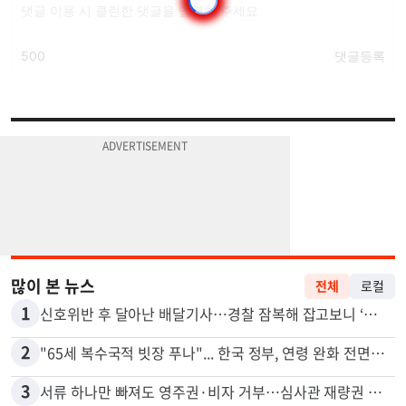
많이 본 뉴스
전체
로컬
1
신호위반 후 달아난 배달기사…경찰 잠복해 잡고보니 ‘반전’
2
"65세 복수국적 빗장 푸나"... 한국 정부, 연령 완화 전면 추진
3
서류 하나만 빠져도 영주권·비자 거부…심사관 재량권 대폭 확대