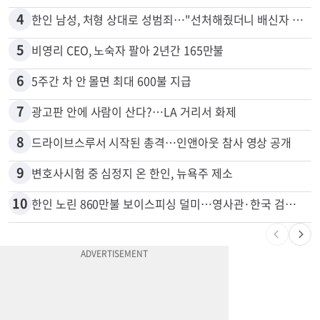
4
한인 남성, 처형 상대로 성범죄…"선처해줬더니 배신자 취급"
5
비영리 CEO, 노숙자 팔아 2년간 165만불
6
5주간 차 안 몰면 최대 600불 지급
7
광고판 안에 사람이 산다?…LA 거리서 화제
8
드라이브스루서 시작된 총격…인앤아웃 참사 영상 공개
9
변호사시험 중 심정지 온 한인, 뉴욕주 제소
10
한인 노린 860만불 보이스피싱 덜미…영사관·한국 검찰 사칭