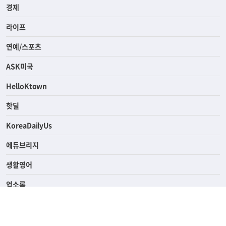
경제
라이프
연예/스포츠
ASK미국
HelloKtown
핫딜
KoreaDailyUs
에듀브리지
생활영어
업소록
의료관광
해피빌리지