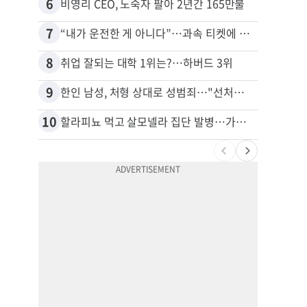
6
16
비영리 CEO, 노숙자 팔아 2년간 165만불
7
17
“내가 운전한 게 아니다”…과속 티켓에 오토파일럿 탓한 운전자
8
18
취업 잘되는 대학 1위는?…하버드 3위
9
19
한인 남성, 처형 상대로 성범죄…"선처해줬더니 배신자 취급"
10
20
할라피뇨 먹고 살모넬라 집단 발병…가주 등 27개 주 확산