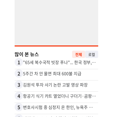
많이 본 뉴스
전체
로컬
1
11
"65세 복수국적 빗장 푸나"... 한국 정부, 연령 완화 전면 추진
2
12
5주간 차 안 몰면 최대 600불 지급
3
13
김원석 투자 사기 논란 고발 영상 파장
4
14
항공기 식기 카트 열었더니 구더기·곰팡이…LAX 기내식 업체 논란
5
15
변호사시험 중 심정지 온 한인, 뉴욕주 제소