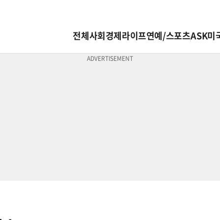
전체
사회
경제
라이프
연예/스포츠
ASK미