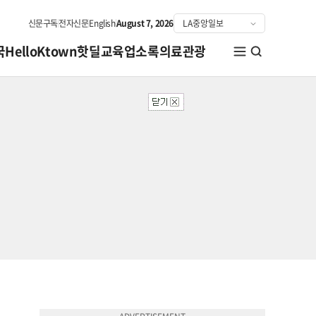
신문구독
전자신문
English
August 7, 2026
국
HelloKtown
핫딜
교육
업소록
의료관광