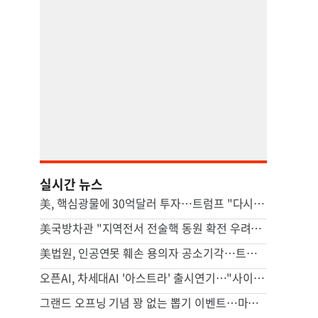
실시간 뉴스
美, 핵심광물에 30억달러 투자…트럼프 "다시는 中 의존 않도록"
美국방차관 "지역전서 전술핵 동원 확전 우려…합리적 핵옵션 필요"
美법원, 인공연못 훼손 용의자 공소기각…트럼프는 "재고해야"(종합)
오픈AI, 차세대AI '아스트라' 출시연기…"사이버공격 위험 우려"
그랜드 오프닝 기념 꽝 없는 뽑기 이벤트…마루가메 우동 오픈