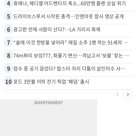
4
휴매나, 메디캘 어드밴티지 축소...60만명 플랜 상실 위기
5
드라이브스루서 시작된 총격…인앤아웃 참사 영상 공개
6
광고판 안에 사람이 산다?…LA 거리서 화제
7
“술에 이것 한방울 넣어라” 매일 소주 1병 까는 91세의 철칙
8
74m짜리 보잉777, 화물기 변신…격납고서 ‘보물’ 찾는 인천공항
9
잠수 중 공기 끊었다? 랍스터 자리 다툼이 살인미수 사건으로
10
포드 3만불 이하 전기 픽업 ‘패덤’ 출시