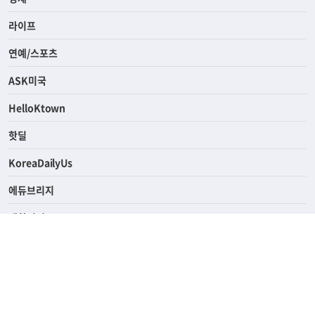
라이프
연예/스포츠
ASK미국
HelloKtown
핫딜
KoreaDailyUs
에듀브리지
생활영어
업소록
의료관광
해피빌리지