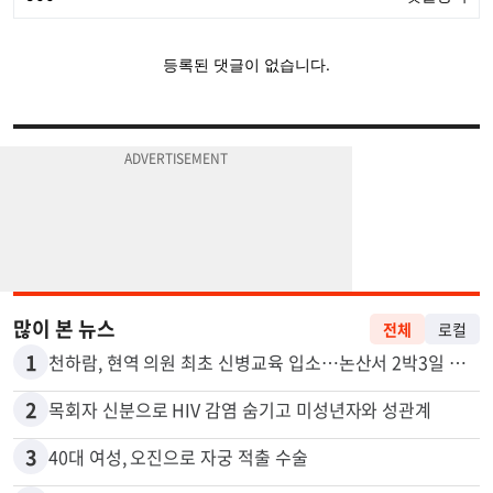
많이 본 뉴스
전체
로컬
1
천하람, 현역 의원 최초 신병교육 입소…논산서 2박3일 생활
2
목회자 신분으로 HIV 감염 숨기고 미성년자와 성관계
3
40대 여성, 오진으로 자궁 적출 수술