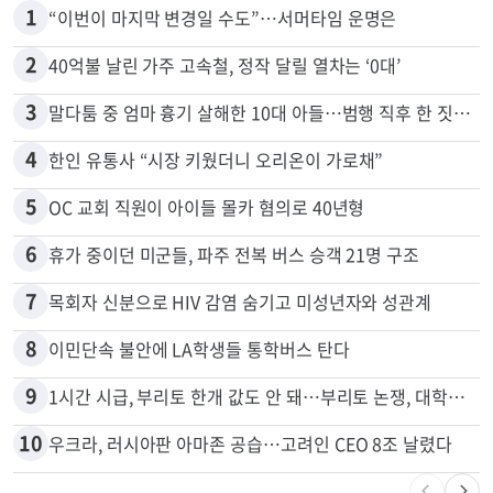
많이 본 뉴스
전체
로컬
1
“이번이 마지막 변경일 수도”…서머타임 운명은
2
40억불 날린 가주 고속철, 정작 달릴 열차는 ‘0대’
3
말다툼 중 엄마 흉기 살해한 10대 아들…범행 직후 한 짓 충격
4
한인 유통사 “시장 키웠더니 오리온이 가로채”
5
OC 교회 직원이 아이들 몰카 혐의로 40년형
6
휴가 중이던 미군들, 파주 전복 버스 승객 21명 구조
7
목회자 신분으로 HIV 감염 숨기고 미성년자와 성관계
8
이민단속 불안에 LA학생들 통학버스 탄다
9
1시간 시급, 부리토 한개 값도 안 돼…부리토 논쟁, 대학생들 하소연