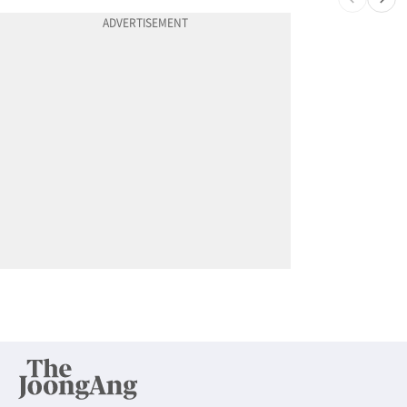
10
우크라, 러시아판 아마존 공습…고려인 CEO 8조 날렸다