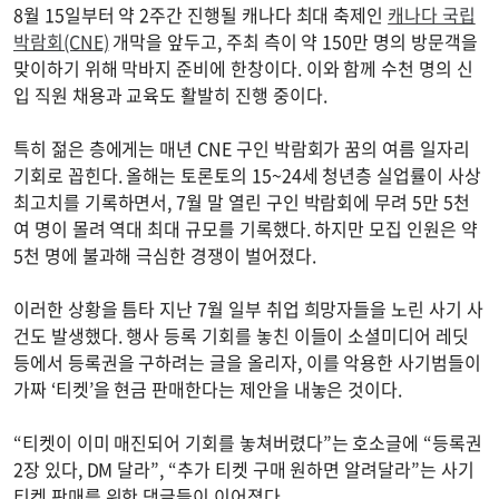
8월 15일부터 약 2주간 진행될 캐나다 최대 축제인
캐나다 국립
박람회(CNE)
개막을 앞두고, 주최 측이 약 150만 명의 방문객을
맞이하기 위해 막바지 준비에 한창이다. 이와 함께 수천 명의 신
입 직원 채용과 교육도 활발히 진행 중이다.
특히 젊은 층에게는 매년 CNE 구인 박람회가 꿈의 여름 일자리
기회로 꼽힌다. 올해는 토론토의 15~24세 청년층 실업률이 사상
최고치를 기록하면서, 7월 말 열린 구인 박람회에 무려 5만 5천
여 명이 몰려 역대 최대 규모를 기록했다. 하지만 모집 인원은 약
5천 명에 불과해 극심한 경쟁이 벌어졌다.
이러한 상황을 틈타 지난 7월 일부 취업 희망자들을 노린 사기 사
건도 발생했다. 행사 등록 기회를 놓친 이들이 소셜미디어 레딧
등에서 등록권을 구하려는 글을 올리자, 이를 악용한 사기범들이
가짜 ‘티켓’을 현금 판매한다는 제안을 내놓은 것이다.
“티켓이 이미 매진되어 기회를 놓쳐버렸다”는 호소글에 “등록권
2장 있다, DM 달라”, “추가 티켓 구매 원하면 알려달라”는 사기
티켓 판매를 위한 댓글들이 이어졌다.