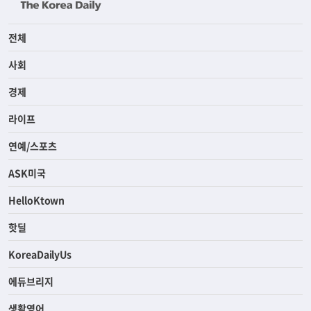
전체
사회
경제
라이프
연예/스포츠
ASK미국
HelloKtown
핫딜
KoreaDailyUs