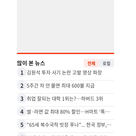
많이 본 뉴스
전체
로컬
1
11
김원석 투자 사기 논란 고발 영상 파장
2
12
5주간 차 안 몰면 최대 600불 지급
3
13
취업 잘되는 대학 1위는?…하버드 3위
4
14
쌀·라면 값 최대 80% 할인…H마트 ‘폭탄 세일’
5
15
"65세 복수국적 빗장 푸나"... 한국 정부, 연령 완화 전면 추진