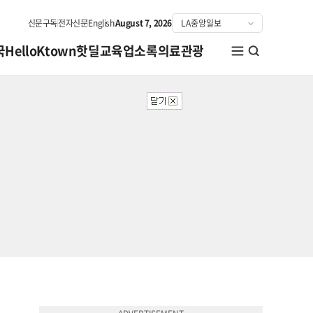
신문구독
전자신문
English
August 7, 2026
국
HelloKtown
핫딜
교육
업소록
의료관광