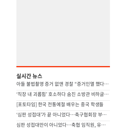
실시간 뉴스
아들 불법촬영 증거 없앤 경찰 “증거인멸 했다 해도 처벌 못해”
‘직장 내 괴롭힘’ 호소하다 숨진 소방관 비하글…공무원 입건
[포토타임] 한국 전통예절 배우는 중국 학생들
‘심판 성접대’가 끝 아니었다…축구협회장 부인 해외출장에 법카 2억 ‘펑펑’
심판 성접대만이 아니었다…축협 임직원, 유흥·골프에 2억 펑펑