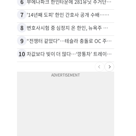
6
16
부에나파크 한인타운에 281유닛 주거단지 들어선다
7
17
'14년째 도피' 한인 간호사 공개 수배…메디케어 사기 유죄
8
18
변호사시험 중 심정지 온 한인, 뉴욕주 제소
9
19
“전쟁터 같았다”…테슬라 충돌로 OC 주택 4채 파손
10
20
차값보다 빚이 더 많다…‘깡통차’ 트레이드인 급증