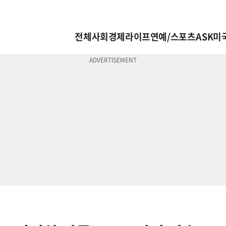
전체
사회
경제
라이프
연예/스포츠
ASK미