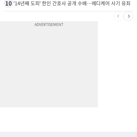
9
엄마 성폭행한 “사람 좋은 장씨”…얼마 뒤 딸 배도 불러왔다
10
'14년째 도피' 한인 간호사 공개 수배…메디케어 사기 유죄