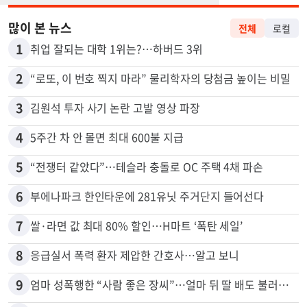
많이 본 뉴스
전체
로컬
1
취업 잘되는 대학 1위는?…하버드 3위
2
“로또, 이 번호 찍지 마라” 물리학자의 당첨금 높이는 비밀
3
김원석 투자 사기 논란 고발 영상 파장
4
5주간 차 안 몰면 최대 600불 지급
5
“전쟁터 같았다”…테슬라 충돌로 OC 주택 4채 파손
6
부에나파크 한인타운에 281유닛 주거단지 들어선다
7
쌀·라면 값 최대 80% 할인…H마트 ‘폭탄 세일’
8
응급실서 폭력 환자 제압한 간호사…알고 보니