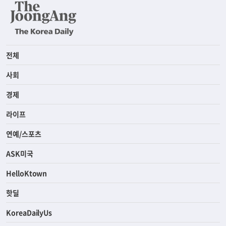
전체
사회
경제
라이프
연예/스포츠
ASK미국
HelloKtown
핫딜