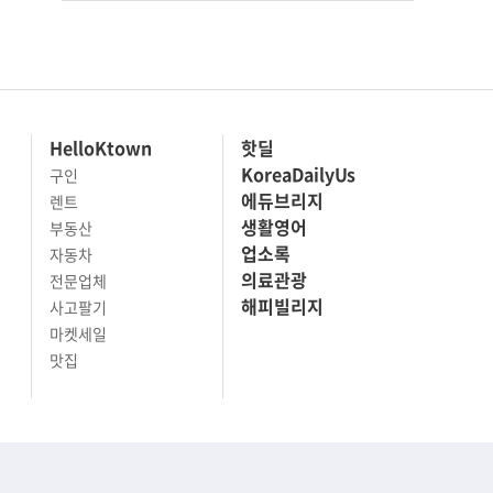
HelloKtown
핫딜
KoreaDailyUs
구인
에듀브리지
렌트
생활영어
부동산
업소록
자동차
의료관광
전문업체
해피빌리지
사고팔기
마켓세일
맛집