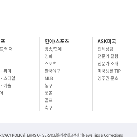
이프
연예/스포츠
ASK미국
프/레저
방송/연예
전체상담
영화
전문가 칼럼
스포츠
전문가 소개
· 취미
한국야구
미국생활 TIP
 · 스타일
MLB
영주권 문호
· 예술
농구
어
풋볼
골프
축구
RIVACY POLICY
TERMS OF SERVICE
윤리경영
고객센터
News Tips & Corrections