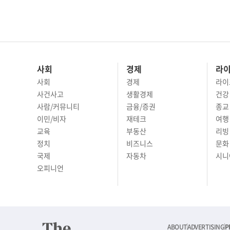
사회
경제
라
사회
경제
라이
사건사고
생활경제
건강
사람/커뮤니티
금융/증권
종교
이민/비자
재테크
여행 
교육
부동산
리빙
정치
비즈니스
문화 
국제
자동차
시니
오피니언
ABOUT
ADVERTISING
P