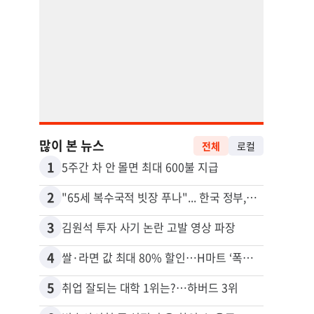
많이 본 뉴스
전체
로컬
1
11
5주간 차 안 몰면 최대 600불 지급
2
12
"65세 복수국적 빗장 푸나"... 한국 정부, 연령 완화 전면 추진
3
13
김원석 투자 사기 논란 고발 영상 파장
4
14
쌀·라면 값 최대 80% 할인…H마트 ‘폭탄 세일’
5
15
취업 잘되는 대학 1위는?…하버드 3위