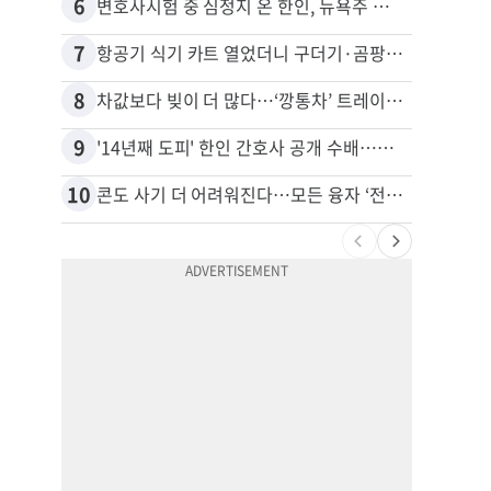
6
16
변호사시험 중 심정지 온 한인, 뉴욕주 제소
비영리
7
17
항공기 식기 카트 열었더니 구더기·곰팡이…LAX 기내식 업체 논란
8
18
차값보다 빚이 더 많다…‘깡통차’ 트레이드인 급증
9
19
'14년째 도피' 한인 간호사 공개 수배…메디케어 사기 유죄
10
20
콘도 사기 더 어려워진다…모든 융자 ‘전체 심사’