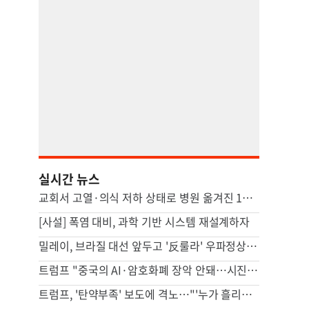
실시간 뉴스
교회서 고열·의식 저하 상태로 병원 옮겨진 11세 결국 사망
[사설] 폭염 대비, 과학 기반 시스템 재설계하자
밀레이, 브라질 대선 앞두고 '反룰라' 우파정상회의 추진
트럼프 "중국의 AI·암호화폐 장악 안돼…시진핑과 논의할 것"
트럼프, '탄약부족' 보도에 격노…"'누가 흘리나' 색출 지시"