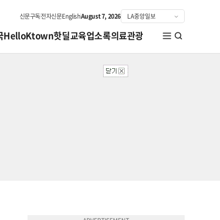
신문구독
전자신문
English
August 7, 2026
국
HelloKtown
핫딜
교육
업소록
의료관광