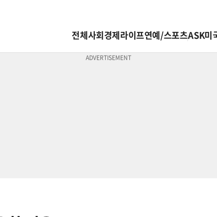
전체
사회
경제
라이프
연예/스포츠
ASK미