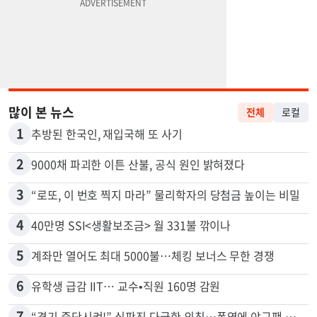
많이 본 뉴스
전체
로컬
1
추방된 한국인, 재입국해 또 사기
2
9000채 파괴한 이튼 산불, 공식 원인 밝혀졌다
3
“로또, 이 번호 찍지 마라” 물리학자의 당첨금 높이는 비밀
4
40만명 SSI<생활보조금> 월 331불 깎이나
5
계좌만 열어도 최대 5000불…체킹 보너스 무한 경쟁
6
유학생 급감 IIT… 교수•직원 160명 감원
7
“경기 중단시켜!” 심판진 다급한 외침…폭염에 야구팬 쓰러졌다