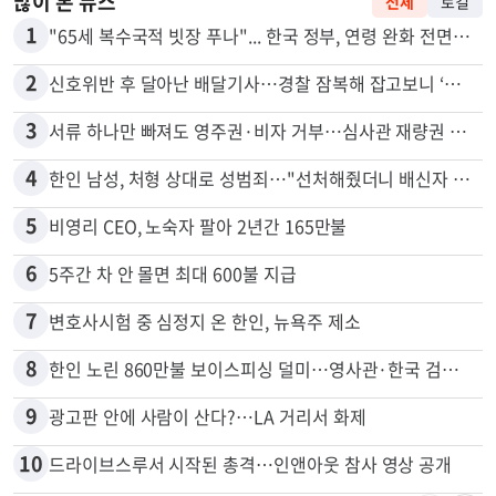
많이 본 뉴스
전체
로컬
1
"65세 복수국적 빗장 푸나"... 한국 정부, 연령 완화 전면 추진
2
신호위반 후 달아난 배달기사…경찰 잠복해 잡고보니 ‘반전’
3
서류 하나만 빠져도 영주권·비자 거부…심사관 재량권 대폭 확대
4
한인 남성, 처형 상대로 성범죄…"선처해줬더니 배신자 취급"
5
비영리 CEO, 노숙자 팔아 2년간 165만불
6
5주간 차 안 몰면 최대 600불 지급
7
변호사시험 중 심정지 온 한인, 뉴욕주 제소
8
한인 노린 860만불 보이스피싱 덜미…영사관·한국 검찰 사칭
9
광고판 안에 사람이 산다?…LA 거리서 화제
10
드라이브스루서 시작된 총격…인앤아웃 참사 영상 공개