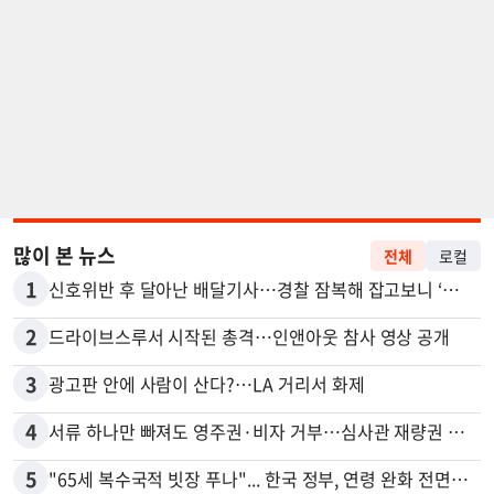
많이 본 뉴스
전체
로컬
1
신호위반 후 달아난 배달기사…경찰 잠복해 잡고보니 ‘반전’
2
드라이브스루서 시작된 총격…인앤아웃 참사 영상 공개
3
광고판 안에 사람이 산다?…LA 거리서 화제
4
서류 하나만 빠져도 영주권·비자 거부…심사관 재량권 대폭 확대
5
"65세 복수국적 빗장 푸나"... 한국 정부, 연령 완화 전면 추진