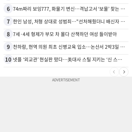
6
74m짜리 보잉777, 화물기 변신…격납고서 ‘보물’ 찾는 인천공항
7
한인 남성, 처형 상대로 성범죄…"선처해줬더니 배신자 취급"
8
7세·4세 형제가 부모 차 몰다 산책하던 여성 들이받아
9
천하람, 현역 의원 최초 신병교육 입소…논산서 2박3일 생활
10
넷플 ‘외교관’ 현실판 떴다…美대사 스틸 지키는 ‘신 스틸러’