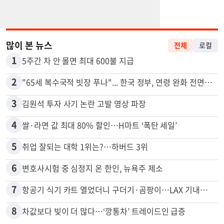
많이 본 뉴스
전체
로컬
1
5주간 차 안 몰면 최대 600불 지급
2
"65세 복수국적 빗장 푸나"... 한국 정부, 연령 완화 전면 추진
3
김원석 투자 사기 논란 고발 영상 파장
4
쌀·라면 값 최대 80% 할인…H마트 ‘폭탄 세일’
5
취업 잘되는 대학 1위는?…하버드 3위
6
변호사시험 중 심정지 온 한인, 뉴욕주 제소
7
항공기 식기 카트 열었더니 구더기·곰팡이…LAX 기내식 업체 논란