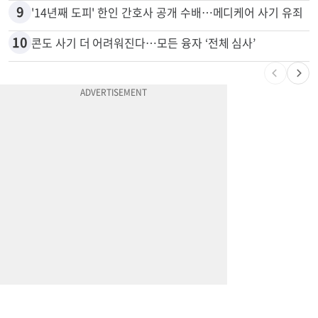
8
차값보다 빚이 더 많다…‘깡통차’ 트레이드인 급증
9
'14년째 도피' 한인 간호사 공개 수배…메디케어 사기 유죄
10
콘도 사기 더 어려워진다…모든 융자 ‘전체 심사’