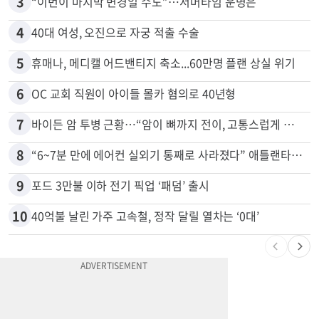
3
“이번이 마지막 변경일 수도”…서머타임 운명은
4
40대 여성, 오진으로 자궁 적출 수술
5
휴매나, 메디캘 어드밴티지 축소...60만명 플랜 상실 위기
6
OC 교회 직원이 아이들 몰카 혐의로 40년형
7
바이든 암 투병 근황…“암이 뼈까지 전이, 고통스럽게 투병 중”
8
“6~7분 만에 에어컨 실외기 통째로 사라졌다” 애틀랜타서 실외기 도난 급증
9
포드 3만불 이하 전기 픽업 ‘패덤’ 출시
10
40억불 날린 가주 고속철, 정작 달릴 열차는 ‘0대’