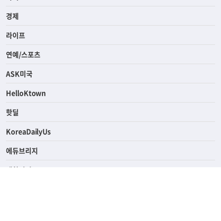
경제
라이프
연예/스포츠
ASK미국
HelloKtown
핫딜
KoreaDailyUs
에듀브리지
생활영어
업소록
의료관광