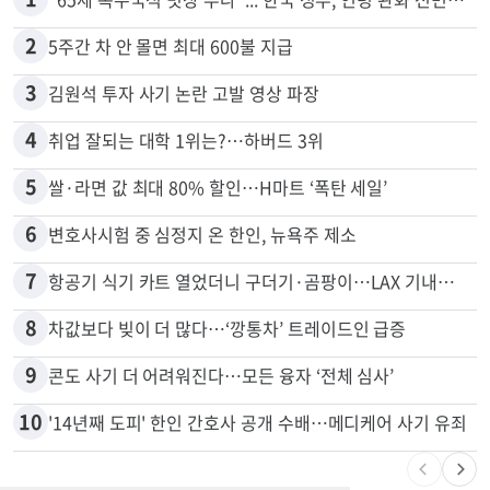
많이 본 뉴스
전체
로컬
1
"65세 복수국적 빗장 푸나"... 한국 정부, 연령 완화 전면 추진
2
5주간 차 안 몰면 최대 600불 지급
3
김원석 투자 사기 논란 고발 영상 파장
4
취업 잘되는 대학 1위는?…하버드 3위
5
쌀·라면 값 최대 80% 할인…H마트 ‘폭탄 세일’
6
변호사시험 중 심정지 온 한인, 뉴욕주 제소
7
항공기 식기 카트 열었더니 구더기·곰팡이…LAX 기내식 업체 논란
8
차값보다 빚이 더 많다…‘깡통차’ 트레이드인 급증
9
콘도 사기 더 어려워진다…모든 융자 ‘전체 심사’
10
'14년째 도피' 한인 간호사 공개 수배…메디케어 사기 유죄