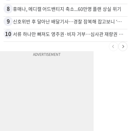
7
“술에 이것 한방울 넣어라” 매일 소주 1병 까는 91세의 철칙
8
휴매나, 메디캘 어드밴티지 축소...60만명 플랜 상실 위기
9
신호위반 후 달아난 배달기사…경찰 잠복해 잡고보니 ‘반전’
10
서류 하나만 빠져도 영주권·비자 거부…심사관 재량권 대폭 확대