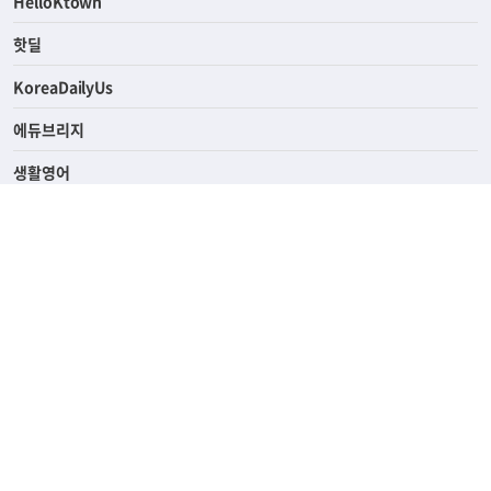
ASK미국
HelloKtown
핫딜
KoreaDailyUs
에듀브리지
생활영어
업소록
의료관광
해피빌리지
ABOUT
ADVERTISING
PRIVACY POLICY
TERMS OF SERVICE
윤리경영
고객센터
News Tips & Corrections
690 Wilshire Place Los Angeles, CA 90005
TEL. (213) 368-2500 FAX. (213) 389-6196