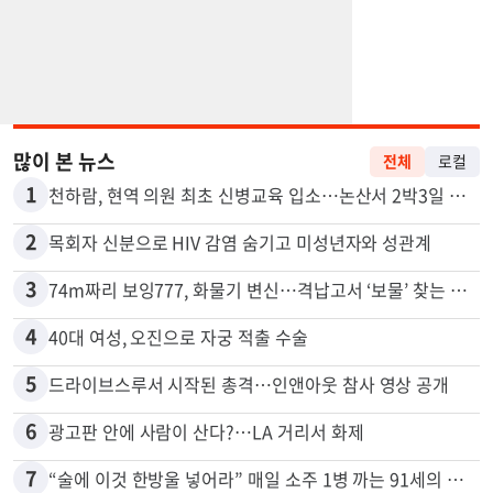
많이 본 뉴스
전체
로컬
1
천하람, 현역 의원 최초 신병교육 입소…논산서 2박3일 생활
2
목회자 신분으로 HIV 감염 숨기고 미성년자와 성관계
3
74m짜리 보잉777, 화물기 변신…격납고서 ‘보물’ 찾는 인천공항
4
40대 여성, 오진으로 자궁 적출 수술
5
드라이브스루서 시작된 총격…인앤아웃 참사 영상 공개
6
광고판 안에 사람이 산다?…LA 거리서 화제