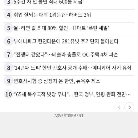
3
5주간 차 안 몰면 최대 600불 지급
4
취업 잘되는 대학 1위는?…하버드 3위
5
쌀·라면 값 최대 80% 할인…H마트 ‘폭탄 세일’
6
부에나파크 한인타운에 281유닛 주거단지 들어선다
7
“전쟁터 같았다”…테슬라 충돌로 OC 주택 4채 파손
8
'14년째 도피' 한인 간호사 공개 수배…메디케어 사기 유죄
9
변호사시험 중 심정지 온 한인, 뉴욕주 제소
10
"65세 복수국적 빗장 푸나"... 한국 정부, 연령 완화 전면 추진