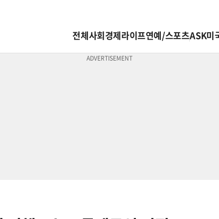
전체
사회
경제
라이프
연예/스포츠
ASK미