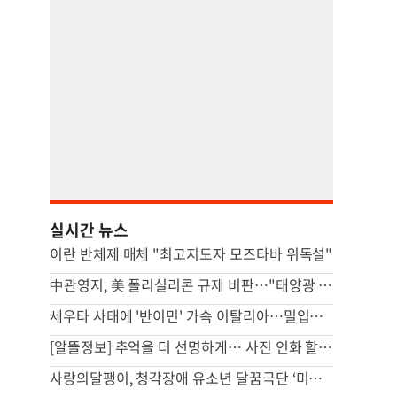
실시간 뉴스
이란 반체제 매체 "최고지도자 모즈타바 위독설"
中관영지, 美 폴리실리콘 규제 비판…"태양광 비용 높일 자충수"(종합)
세우타 사태에 '반이민' 가속 이탈리아…밀입국 조직 적발
[알뜰정보] 추억을 더 선명하게… 사진 인화 할인 외'
사랑의달팽이, 청각장애 유소년 달꿈극단 ‘미로와 푸른귀 이야기’ 성료