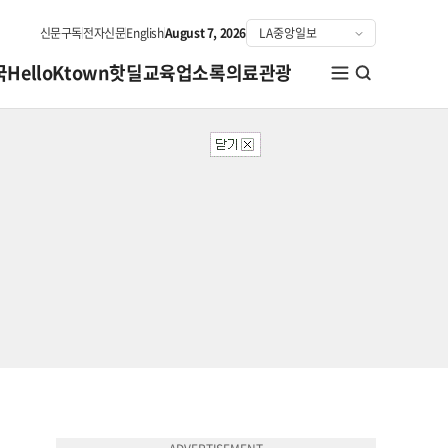
신문구독
전자신문
English
August 7, 2026
국
HelloKtown
핫딜
교육
업소록
의료관광