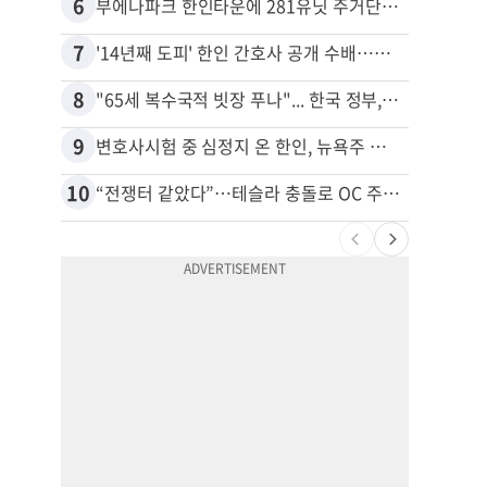
6
16
부에나파크 한인타운에 281유닛 주거단지 들어선다
7
17
'14년째 도피' 한인 간호사 공개 수배…메디케어 사기 유죄
8
18
"65세 복수국적 빗장 푸나"... 한국 정부, 연령 완화 전면 추진
9
19
변호사시험 중 심정지 온 한인, 뉴욕주 제소
10
20
“전쟁터 같았다”…테슬라 충돌로 OC 주택 4채 파손