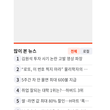
많이 본 뉴스
전체
로컬
1
11
김원석 투자 사기 논란 고발 영상 파장
2
12
“로또, 이 번호 찍지 마라” 물리학자의 당첨금 높이는 비밀
3
13
5주간 차 안 몰면 최대 600불 지급
4
14
취업 잘되는 대학 1위는?…하버드 3위
5
15
쌀·라면 값 최대 80% 할인…H마트 ‘폭탄 세일’