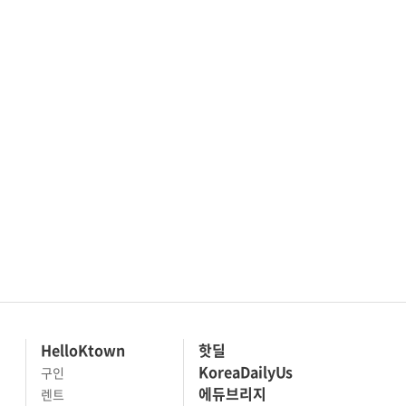
HelloKtown
핫딜