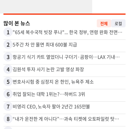
많이 본 뉴스
전체
로컬
1
"65세 복수국적 빗장 푸나"... 한국 정부, 연령 완화 전면 추진
2
5주간 차 안 몰면 최대 600불 지급
3
항공기 식기 카트 열었더니 구더기·곰팡이…LAX 기내식 업체 논란
4
김원석 투자 사기 논란 고발 영상 파장
5
변호사시험 중 심정지 온 한인, 뉴욕주 제소
6
취업 잘되는 대학 1위는?…하버드 3위
7
비영리 CEO, 노숙자 팔아 2년간 165만불
8
“내가 운전한 게 아니다”…과속 티켓에 오토파일럿 탓한 운전자