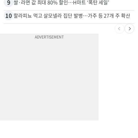
9
쌀·라면 값 최대 80% 할인…H마트 ‘폭탄 세일’
10
할라피뇨 먹고 살모넬라 집단 발병…가주 등 27개 주 확산