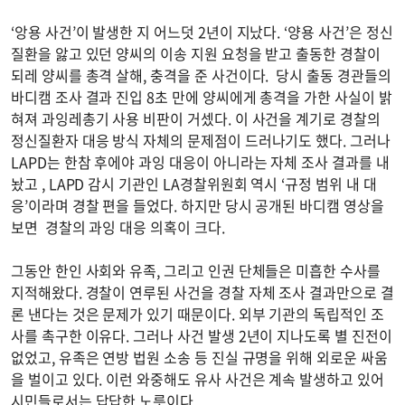
‘앙용 사건’이 발생한 지 어느덧 2년이 지났다. ‘양용 사건’은 정신
질환을 앓고 있던 양씨의 이송 지원 요청을 받고 출동한 경찰이
되레 양씨를 총격 살해, 충격을 준 사건이다. 당시 출동 경관들의
바디캠 조사 결과 진입 8초 만에 양씨에게 총격을 가한 사실이 밝
혀져 과잉레총기 사용 비판이 거셌다. 이 사건을 계기로 경찰의
정신질환자 대응 방식 자체의 문제점이 드러나기도 했다. 그러나
LAPD는 한참 후에야 과잉 대응이 아니라는 자체 조사 결과를 내
놨고 , LAPD 감시 기관인 LA경찰위원회 역시 ‘규정 범위 내 대
응’이라며 경찰 편을 들었다. 하지만 당시 공개된 바디캠 영상을
보면 경찰의 과잉 대응 의혹이 크다.
그동안 한인 사회와 유족, 그리고 인권 단체들은 미흡한 수사를
지적해왔다. 경찰이 연루된 사건을 경찰 자체 조사 결과만으로 결
론 낸다는 것은 문제가 있기 때문이다. 외부 기관의 독립적인 조
사를 촉구한 이유다. 그러나 사건 발생 2년이 지나도록 별 진전이
없었고, 유족은 연방 법원 소송 등 진실 규명을 위해 외로운 싸움
을 벌이고 있다. 이런 와중해도 유사 사건은 계속 발생하고 있어
시민들로서는 답답한 노릇이다.