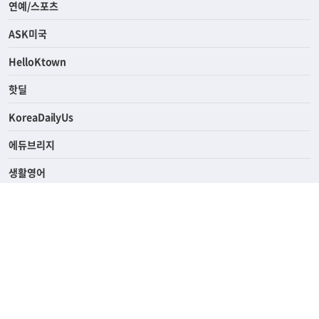
라이프
연예/스포츠
ASK미국
HelloKtown
핫딜
KoreaDailyUs
에듀브리지
생활영어
업소록
의료관광
해피빌리지
ABOUT
ADVERTISING
PRIVACY POLICY
TERMS OF SERVICE
윤리경영
고객센터