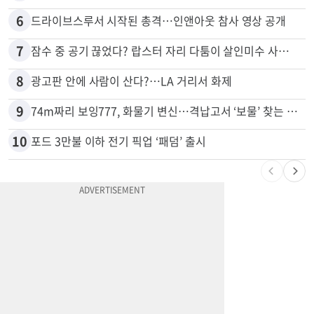
5
“술에 이것 한방울 넣어라” 매일 소주 1병 까는 91세의 철칙
6
드라이브스루서 시작된 총격…인앤아웃 참사 영상 공개
7
잠수 중 공기 끊었다? 랍스터 자리 다툼이 살인미수 사건으로
8
광고판 안에 사람이 산다?…LA 거리서 화제
9
74m짜리 보잉777, 화물기 변신…격납고서 ‘보물’ 찾는 인천공항
10
포드 3만불 이하 전기 픽업 ‘패덤’ 출시