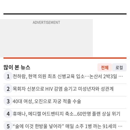
많이 본 뉴스
전체
로컬
1
천하람, 현역 의원 최초 신병교육 입소…논산서 2박3일 생활
2
목회자 신분으로 HIV 감염 숨기고 미성년자와 성관계
3
40대 여성, 오진으로 자궁 적출 수술
4
휴매나, 메디캘 어드밴티지 축소...60만명 플랜 상실 위기