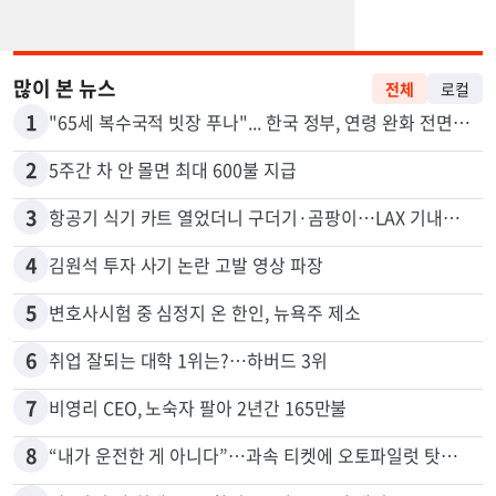
많이 본 뉴스
전체
로컬
1
"65세 복수국적 빗장 푸나"... 한국 정부, 연령 완화 전면 추진
2
5주간 차 안 몰면 최대 600불 지급
3
항공기 식기 카트 열었더니 구더기·곰팡이…LAX 기내식 업체 논란
4
김원석 투자 사기 논란 고발 영상 파장
5
변호사시험 중 심정지 온 한인, 뉴욕주 제소
6
취업 잘되는 대학 1위는?…하버드 3위
7
비영리 CEO, 노숙자 팔아 2년간 165만불