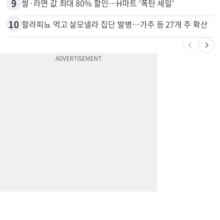
8
“내가 운전한 게 아니다”…과속 티켓에 오토파일럿 탓한 운전자
9
쌀·라면 값 최대 80% 할인…H마트 ‘폭탄 세일’
10
할라피뇨 먹고 살모넬라 집단 발병…가주 등 27개 주 확산