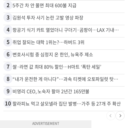
1
"65세 복수국적 빗장 푸나"... 한국 정부, 연령 완화 전면 추진
2
5주간 차 안 몰면 최대 600불 지급
3
김원석 투자 사기 논란 고발 영상 파장
4
항공기 식기 카트 열었더니 구더기·곰팡이…LAX 기내식 업체 논란
5
취업 잘되는 대학 1위는?…하버드 3위
6
변호사시험 중 심정지 온 한인, 뉴욕주 제소
7
쌀·라면 값 최대 80% 할인…H마트 ‘폭탄 세일’
8
“내가 운전한 게 아니다”…과속 티켓에 오토파일럿 탓한 운전자
9
비영리 CEO, 노숙자 팔아 2년간 165만불
10
할라피뇨 먹고 살모넬라 집단 발병…가주 등 27개 주 확산