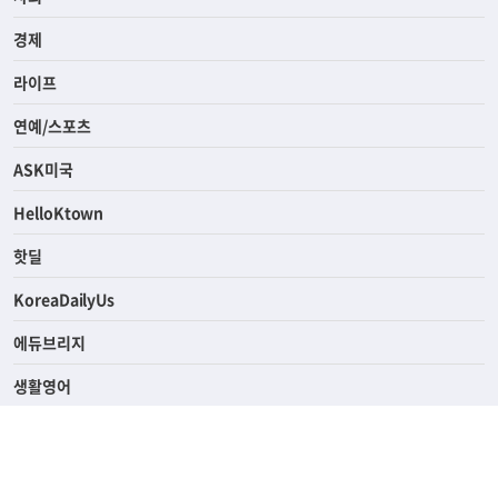
전체
사회
경제
라이프
연예/스포츠
ASK미국
HelloKtown
핫딜
KoreaDailyUs
에듀브리지
생활영어
업소록