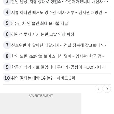
2
비영리 CEO, 노숙자 팔아 2년간 165만불
3
한인 남성, 처형 상대로 성범죄…"선처해줬더니 배신자 취급"
4
서류 하나만 빠져도 영주권·비자 거부…심사관 재량권 대폭 확대
5
5주간 차 안 몰면 최대 600불 지급
6
김원석 투자 사기 논란 고발 영상 파장
7
신호위반 후 달아난 배달기사…경찰 잠복해 잡고보니 ‘반전’
8
한인 노린 860만불 보이스피싱 덜미…영사관·한국 검찰 사칭
9
항공기 식기 카트 열었더니 구더기·곰팡이…LAX 기내식 업체 논란
10
취업 잘되는 대학 1위는?…하버드 3위