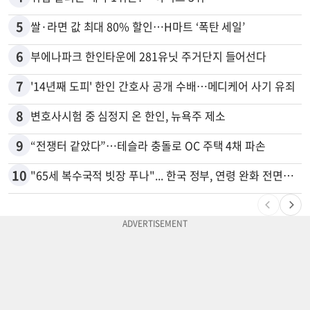
5
쌀·라면 값 최대 80% 할인…H마트 ‘폭탄 세일’
6
부에나파크 한인타운에 281유닛 주거단지 들어선다
7
'14년째 도피' 한인 간호사 공개 수배…메디케어 사기 유죄
8
변호사시험 중 심정지 온 한인, 뉴욕주 제소
9
“전쟁터 같았다”…테슬라 충돌로 OC 주택 4채 파손
10
"65세 복수국적 빗장 푸나"... 한국 정부, 연령 완화 전면 추진