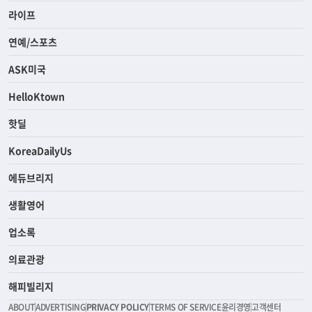
라이프
연예/스포츠
ASK미국
HelloKtown
핫딜
KoreaDailyUs
에듀브리지
생활영어
업소록
의료관광
해피빌리지
ABOUT
ADVERTISING
PRIVACY POLICY
TERMS OF SERVICE
윤리경영
고객센터