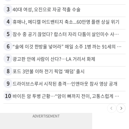
2
목회자 신분으로 HIV 감염 숨기고 미성년자와 성관계
3
40대 여성, 오진으로 자궁 적출 수술
4
휴매나, 메디캘 어드밴티지 축소...60만명 플랜 상실 위기
5
잠수 중 공기 끊었다? 랍스터 자리 다툼이 살인미수 사건으로
6
“술에 이것 한방울 넣어라” 매일 소주 1병 까는 91세의 철칙
7
광고판 안에 사람이 산다?…LA 거리서 화제
8
포드 3만불 이하 전기 픽업 ‘패덤’ 출시
9
드라이브스루서 시작된 총격…인앤아웃 참사 영상 공개
10
바이든 암 투병 근황…“암이 뼈까지 전이, 고통스럽게 투병 중”