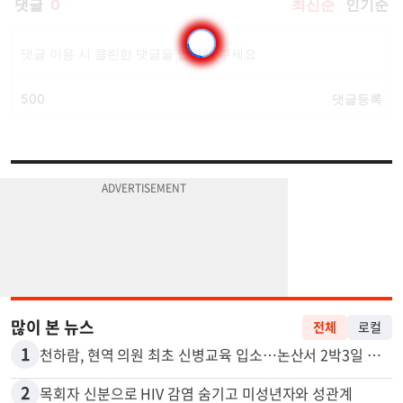
많이 본 뉴스
전체
로컬
1
천하람, 현역 의원 최초 신병교육 입소…논산서 2박3일 생활