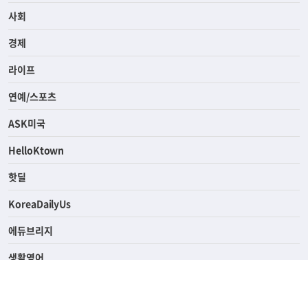
전체
사회
경제
라이프
연예/스포츠
ASK미국
HelloKtown
핫딜
KoreaDailyUs
에듀브리지
생활영어