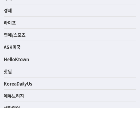
전체
사회
경제
라이프
연예/스포츠
ASK미국
HelloKtown
핫딜
KoreaDailyUs
에듀브리지
생활영어
업소록