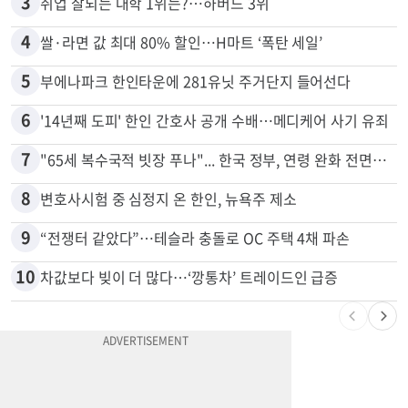
2
5주간 차 안 몰면 최대 600불 지급
3
취업 잘되는 대학 1위는?…하버드 3위
4
쌀·라면 값 최대 80% 할인…H마트 ‘폭탄 세일’
5
부에나파크 한인타운에 281유닛 주거단지 들어선다
6
'14년째 도피' 한인 간호사 공개 수배…메디케어 사기 유죄
7
"65세 복수국적 빗장 푸나"... 한국 정부, 연령 완화 전면 추진
8
변호사시험 중 심정지 온 한인, 뉴욕주 제소
9
“전쟁터 같았다”…테슬라 충돌로 OC 주택 4채 파손
10
차값보다 빚이 더 많다…‘깡통차’ 트레이드인 급증