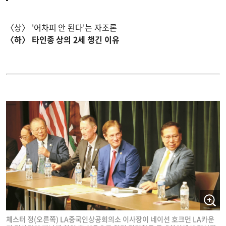
〈상〉 '어차피 안 된다'는 자조론
〈하〉 타인종 상의 2세 챙긴 이유
체스터 정(오른쪽) LA중국인상공회의소 이사장이 네이선 호크먼 LA카운