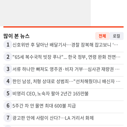
많이 본 뉴스
전체
로컬
1
신호위반 후 달아난 배달기사…경찰 잠복해 잡고보니 ‘반전’
2
"65세 복수국적 빗장 푸나"... 한국 정부, 연령 완화 전면 추진
3
서류 하나만 빠져도 영주권·비자 거부…심사관 재량권 대폭 확대
4
한인 남성, 처형 상대로 성범죄…"선처해줬더니 배신자 취급"
5
비영리 CEO, 노숙자 팔아 2년간 165만불
6
5주간 차 안 몰면 최대 600불 지급
7
광고판 안에 사람이 산다?…LA 거리서 화제