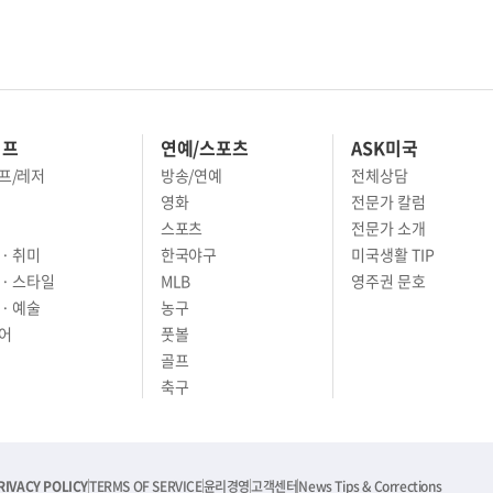
이프
연예/스포츠
ASK미국
프/레저
방송/연예
전체상담
영화
전문가 칼럼
스포츠
전문가 소개
· 취미
한국야구
미국생활 TIP
 · 스타일
MLB
영주권 문호
· 예술
농구
어
풋볼
골프
축구
RIVACY POLICY
TERMS OF SERVICE
윤리경영
고객센터
News Tips & Corrections