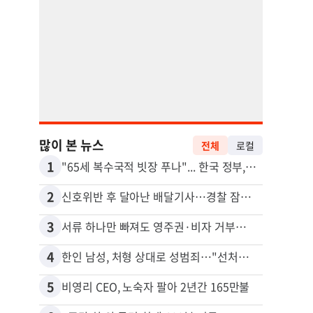
많이 본 뉴스
전체
로컬
1
11
"65세 복수국적 빗장 푸나"... 한국 정부, 연령 완화 전면 추진
김원석
2
12
신호위반 후 달아난 배달기사…경찰 잠복해 잡고보니 ‘반전’
3
13
서류 하나만 빠져도 영주권·비자 거부…심사관 재량권 대폭 확대
4
14
한인 남성, 처형 상대로 성범죄…"선처해줬더니 배신자 취급"
5
15
비영리 CEO, 노숙자 팔아 2년간 165만불