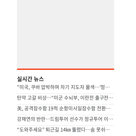
실시간 뉴스
"미국, 쿠바 압박하며 차기 지도자 물색…'정권 개조' 타진"
탄약 고갈 비상…“미군 수뇌부, 이란전 출구전략 모색중”
美, 공격잠수함 19척 순항미사일잠수함 전환…中 견제 강화
강채연의 반란…드림투어 선수가 정규투어 이틀째 선두
“도와주세요” 퇴근길 14㎞ 뚫렸다…숨 못쉬던 아기 살린 기적