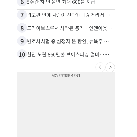
6
16
5주간 차 안 몰면 최대 600불 지급
7
17
광고판 안에 사람이 산다?…LA 거리서 화제
8
18
드라이브스루서 시작된 총격…인앤아웃 참사 영상 공개
9
19
변호사시험 중 심정지 온 한인, 뉴욕주 제소
10
20
한인 노린 860만불 보이스피싱 덜미…영사관·한국 검찰 사칭