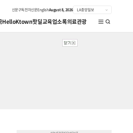
신문구독
전자신문
English
August 8, 2026
국
HelloKtown
핫딜
교육
업소록
의료관광