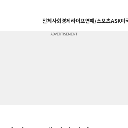
전체
사회
경제
라이프
연예/스포츠
ASK미