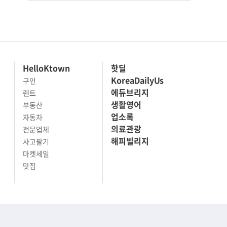
HelloKtown
핫딜
KoreaDailyUs
구인
에듀브리지
렌트
생활영어
부동산
업소록
자동차
의료관광
전문업체
해피빌리지
사고팔기
마켓세일
맛집