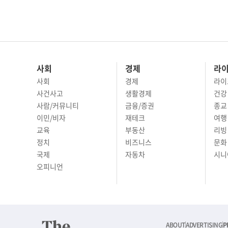
사회
경제
라
사회
경제
라이
사건사고
생활경제
건강
사람/커뮤니티
금융/증권
종교
이민/비자
재테크
여행 
교육
부동산
리빙
정치
비즈니스
문화 
국제
자동차
시니
오피니언
ABOUT
ADVERTISING
P