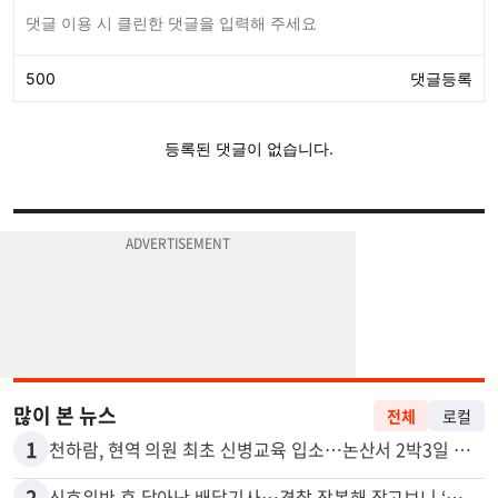
많이 본 뉴스
전체
로컬
1
천하람, 현역 의원 최초 신병교육 입소…논산서 2박3일 생활
2
신호위반 후 달아난 배달기사…경찰 잠복해 잡고보니 ‘반전’