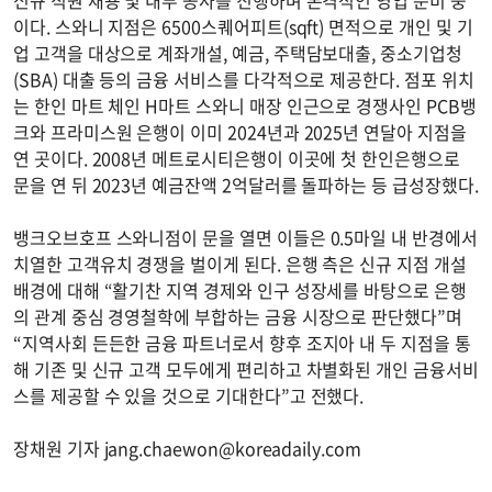
신규 직원 채용 및 내부 공사를 진행하며 본격적인 영업 준비 중
이다. 스와니 지점은 6500스퀘어피트(sqft) 면적으로 개인 및 기
업 고객을 대상으로 계좌개설, 예금, 주택담보대출, 중소기업청
(SBA) 대출 등의 금융 서비스를 다각적으로 제공한다. 점포 위치
는 한인 마트 체인 H마트 스와니 매장 인근으로 경쟁사인 PCB뱅
크와 프라미스원 은행이 이미 2024년과 2025년 연달아 지점을
연 곳이다. 2008년 메트로시티은행이 이곳에 첫 한인은행으로
문을 연 뒤 2023년 예금잔액 2억달러를 돌파하는 등 급성장했다.
뱅크오브호프 스와니점이 문을 열면 이들은 0.5마일 내 반경에서
치열한 고객유치 경쟁을 벌이게 된다. 은행 측은 신규 지점 개설
배경에 대해 “활기찬 지역 경제와 인구 성장세를 바탕으로 은행
의 관계 중심 경영철학에 부합하는 금융 시장으로 판단했다”며
“지역사회 든든한 금융 파트너로서 향후 조지아 내 두 지점을 통
해 기존 및 신규 고객 모두에게 편리하고 차별화된 개인 금융서비
스를 제공할 수 있을 것으로 기대한다”고 전했다.
장채원 기자
jang.chaewon@koreadaily.com