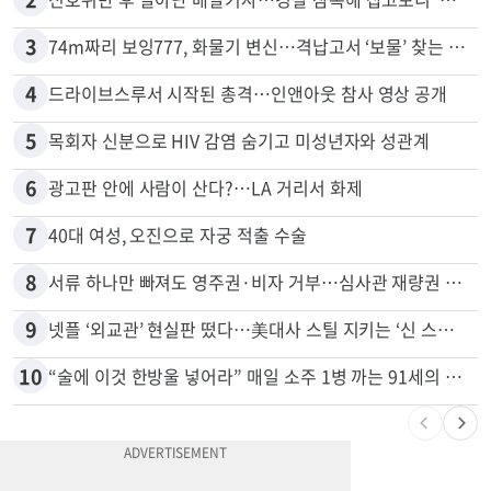
3
74m짜리 보잉777, 화물기 변신…격납고서 ‘보물’ 찾는 인천공항
4
드라이브스루서 시작된 총격…인앤아웃 참사 영상 공개
5
목회자 신분으로 HIV 감염 숨기고 미성년자와 성관계
6
광고판 안에 사람이 산다?…LA 거리서 화제
7
40대 여성, 오진으로 자궁 적출 수술
8
서류 하나만 빠져도 영주권·비자 거부…심사관 재량권 대폭 확대
9
넷플 ‘외교관’ 현실판 떴다…美대사 스틸 지키는 ‘신 스틸러’
10
“술에 이것 한방울 넣어라” 매일 소주 1병 까는 91세의 철칙