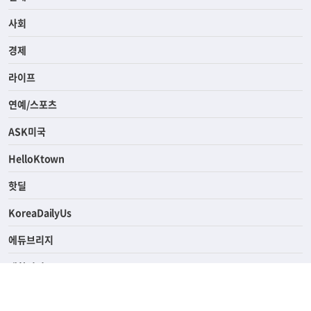
사회
경제
라이프
연예/스포츠
ASK미국
HelloKtown
핫딜
KoreaDailyUs
에듀브리지
생활영어
업소록