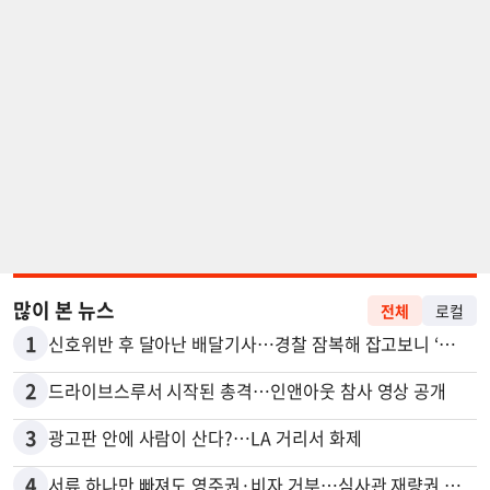
많이 본 뉴스
전체
로컬
1
신호위반 후 달아난 배달기사…경찰 잠복해 잡고보니 ‘반전’
2
드라이브스루서 시작된 총격…인앤아웃 참사 영상 공개
3
광고판 안에 사람이 산다?…LA 거리서 화제
4
서류 하나만 빠져도 영주권·비자 거부…심사관 재량권 대폭 확대