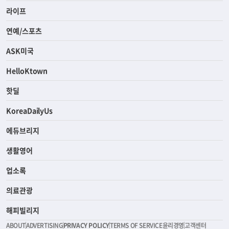
라이프
연예/스포츠
ASK미국
HelloKtown
핫딜
KoreaDailyUs
에듀브리지
생활영어
업소록
의료관광
해피빌리지
ABOUT
ADVERTISING
PRIVACY POLICY
TERMS OF SERVICE
윤리경영
고객센터