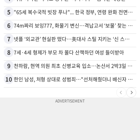
5
"65세 복수국적 빗장 푸나"... 한국 정부, 연령 완화 전면 추진
6
74m짜리 보잉777, 화물기 변신…격납고서 ‘보물’ 찾는 인천공항
7
넷플 ‘외교관’ 현실판 떴다…美대사 스틸 지키는 ‘신 스틸러’
8
7세·4세 형제가 부모 차 몰다 산책하던 여성 들이받아
9
천하람, 현역 의원 최초 신병교육 입소…논산서 2박3일 생활
10
한인 남성, 처형 상대로 성범죄…"선처해줬더니 배신자 취급"