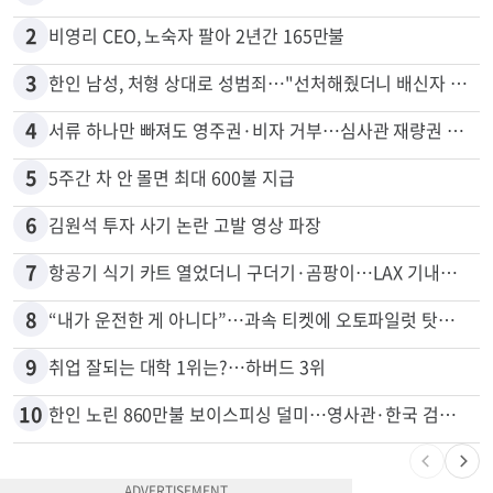
2
비영리 CEO, 노숙자 팔아 2년간 165만불
3
한인 남성, 처형 상대로 성범죄…"선처해줬더니 배신자 취급"
4
서류 하나만 빠져도 영주권·비자 거부…심사관 재량권 대폭 확대
5
5주간 차 안 몰면 최대 600불 지급
6
김원석 투자 사기 논란 고발 영상 파장
7
항공기 식기 카트 열었더니 구더기·곰팡이…LAX 기내식 업체 논란
8
“내가 운전한 게 아니다”…과속 티켓에 오토파일럿 탓한 운전자
9
취업 잘되는 대학 1위는?…하버드 3위
10
한인 노린 860만불 보이스피싱 덜미…영사관·한국 검찰 사칭