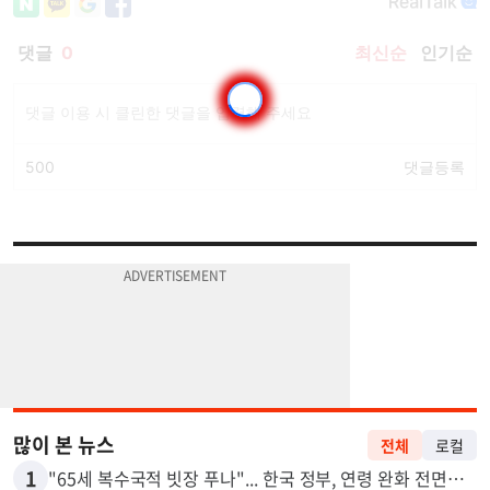
많이 본 뉴스
전체
로컬
1
"65세 복수국적 빗장 푸나"... 한국 정부, 연령 완화 전면 추진