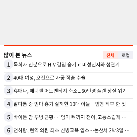
많이 본 뉴스
전체
로컬
1
목회자 신분으로 HIV 감염 숨기고 미성년자와 성관계
2
40대 여성, 오진으로 자궁 적출 수술
3
휴매나, 메디캘 어드밴티지 축소...60만명 플랜 상실 위기
4
말다툼 중 엄마 흉기 살해한 10대 아들…범행 직후 한 짓 충격
5
바이든 암 투병 근황…“암이 뼈까지 전이, 고통스럽게 투병 중”
6
천하람, 현역 의원 최초 신병교육 입소…논산서 2박3일 생활