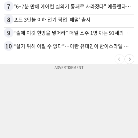
7
“6~7분 만에 에어컨 실외기 통째로 사라졌다” 애틀랜타서 실외기 도난 급증
8
포드 3만불 이하 전기 픽업 ‘패덤’ 출시
9
“술에 이것 한방울 넣어라” 매일 소주 1병 까는 91세의 철칙
10
“살기 위해 어쩔 수 없다”…이란 유대인이 반이스라엘 외치는 까닭