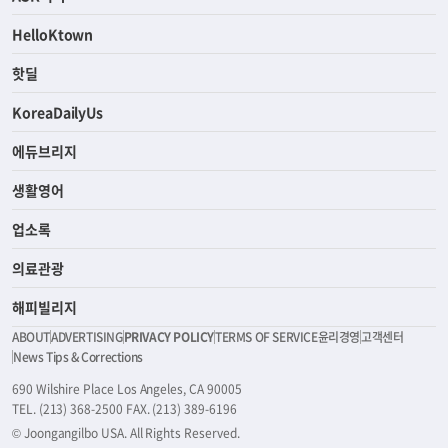
HelloKtown
핫딜
KoreaDailyUs
에듀브리지
생활영어
업소록
의료관광
해피빌리지
ABOUT
ADVERTISING
PRIVACY POLICY
TERMS OF SERVICE
윤리경영
고객센터
News Tips & Corrections
690 Wilshire Place Los Angeles, CA 90005
TEL. (213) 368-2500 FAX. (213) 389-6196
© Joongangilbo USA. All Rights Reserved.