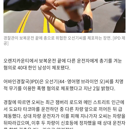
경찰관이 보복운전 끝에 총으로 위협한 오선기씨를 체포하는 장면. [IPD 제
공]
오렌지카운티에서 보복운전 끝에 다른 운전자에게 총기를 겨눈
혐의로 40대 한인 남성이 체포됐다.
어바인경찰국(IPD)은 오선기(44·영어명 브라이언 오)씨를 치명
적 무기를 이용한 폭행 혐의로 체포했다고 지난 2일 밝혔다.
경찰에 따르면 오씨는 최근 잼버리 로드와 메인 스트리트 인근에
서 도요타 타코마를 운전하던 중 다른 차량 앞으로 끼어든 뒤 급
제동했다. 상대 차량 운전자가 이를 피해 지나가자 오씨는 차량을
뒤따라갔으며, 이후 두 차량이 신호등에 정차했을 때 상대 운전자