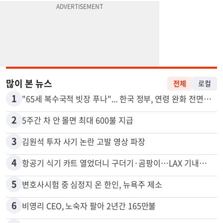
많이 본 뉴스
전체
로컬
1
"65세 복수국적 빗장 푸나"... 한국 정부, 연령 완화 전면 추진
2
5주간 차 안 몰면 최대 600불 지급
3
김원석 투자 사기 논란 고발 영상 파장
4
항공기 식기 카트 열었더니 구더기·곰팡이…LAX 기내식 업체 논란
5
변호사시험 중 심정지 온 한인, 뉴욕주 제소
6
비영리 CEO, 노숙자 팔아 2년간 165만불