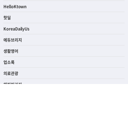
HelloKtown
핫딜
KoreaDailyUs
에듀브리지
생활영어
업소록
의료관광
해피빌리지
ABOUT
ADVERTISING
PRIVACY POLICY
TERMS OF SERVICE
윤리경영
고객센터
News Tips & Corrections
690 Wilshire Place Los Angeles, CA 90005
TEL. (213) 368-2500 FAX. (213) 389-6196
© Joongangilbo USA. All Rights Reserved.