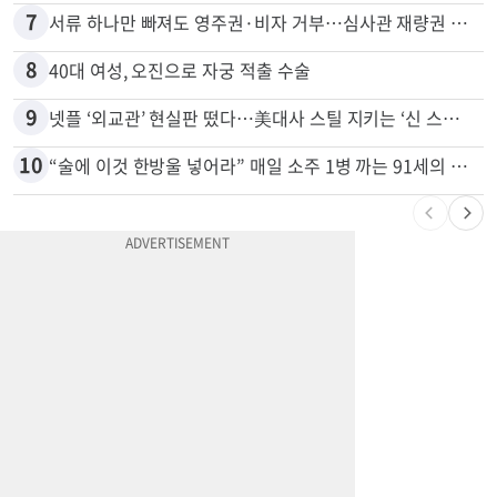
6
목회자 신분으로 HIV 감염 숨기고 미성년자와 성관계
7
서류 하나만 빠져도 영주권·비자 거부…심사관 재량권 대폭 확대
8
40대 여성, 오진으로 자궁 적출 수술
9
넷플 ‘외교관’ 현실판 떴다…美대사 스틸 지키는 ‘신 스틸러’
10
“술에 이것 한방울 넣어라” 매일 소주 1병 까는 91세의 철칙