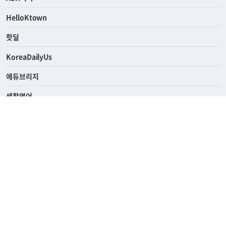
연예/스포츠
ASK미국
HelloKtown
핫딜
KoreaDailyUs
에듀브리지
생활영어
업소록
의료관광
해피빌리지
ABOUT
ADVERTISING
PRIVACY POLICY
TERMS OF SERVICE
윤리경영
고객센터
News Tips & Corrections
690 Wilshire Place Los Angeles, CA 90005