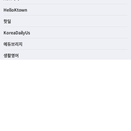
연예/스포츠
ASK미국
HelloKtown
핫딜
KoreaDailyUs
에듀브리지
생활영어
업소록
의료관광
해피빌리지
ABOUT
ADVERTISING
PRIVACY POLICY
TERMS OF SERVICE
윤리경영
고객센터
News Tips & Corrections
690 Wilshire Place Los Angeles, CA 90005