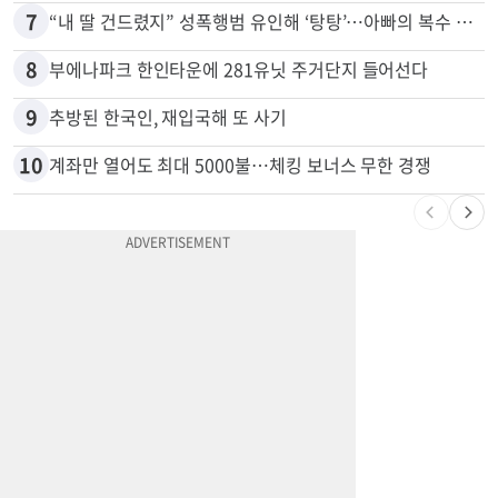
6
“전쟁터 같았다”…테슬라 충돌로 OC 주택 4채 파손
7
“내 딸 건드렸지” 성폭행범 유인해 ‘탕탕’…아빠의 복수 결말
8
부에나파크 한인타운에 281유닛 주거단지 들어선다
9
추방된 한국인, 재입국해 또 사기
10
계좌만 열어도 최대 5000불…체킹 보너스 무한 경쟁