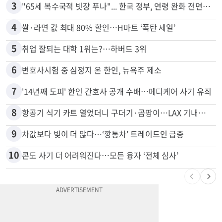
3
"65세 복수국적 빗장 푸나"... 한국 정부, 연령 완화 전면 추진
4
쌀·라면 값 최대 80% 할인…H마트 ‘폭탄 세일’
5
취업 잘되는 대학 1위는?…하버드 3위
6
변호사시험 중 심정지 온 한인, 뉴욕주 제소
7
'14년째 도피' 한인 간호사 공개 수배…메디케어 사기 유죄
8
항공기 식기 카트 열었더니 구더기·곰팡이…LAX 기내식 업체 논란
9
차값보다 빚이 더 많다…‘깡통차’ 트레이드인 급증
10
콘도 사기 더 어려워진다…모든 융자 ‘전체 심사’