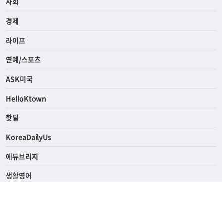
사회
경제
라이프
연예/스포츠
ASK미국
HelloKtown
핫딜
KoreaDailyUs
에듀브리지
생활영어
업소록
의료관광