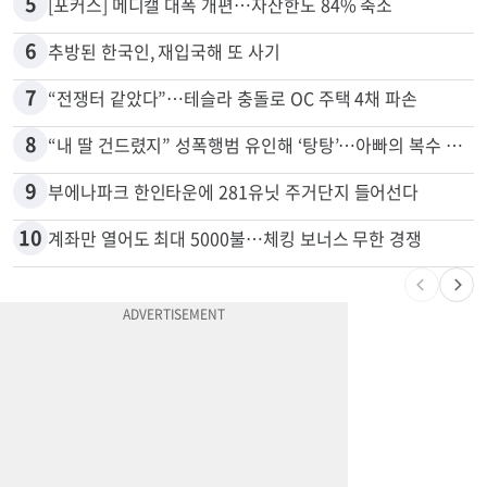
5
[포커스] 메디캘 대폭 개편…자산한도 84% 축소
6
추방된 한국인, 재입국해 또 사기
7
“전쟁터 같았다”…테슬라 충돌로 OC 주택 4채 파손
8
“내 딸 건드렸지” 성폭행범 유인해 ‘탕탕’…아빠의 복수 결말
9
부에나파크 한인타운에 281유닛 주거단지 들어선다
10
계좌만 열어도 최대 5000불…체킹 보너스 무한 경쟁