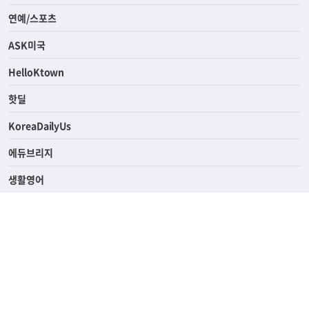
연예/스포츠
ASK미국
HelloKtown
핫딜
KoreaDailyUs
에듀브리지
생활영어
업소록
의료관광
해피빌리지
ABOUT
ADVERTISING
PRIVACY POLICY
TERMS OF SERVICE
윤리경영
고객센터
News Tips & Corrections