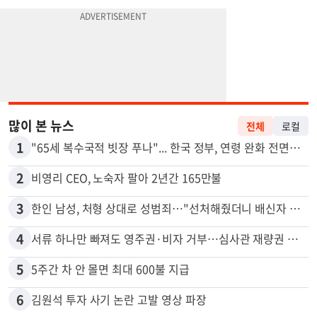
많이 본 뉴스
전체
로컬
1
"65세 복수국적 빗장 푸나"... 한국 정부, 연령 완화 전면 추진
2
비영리 CEO, 노숙자 팔아 2년간 165만불
3
한인 남성, 처형 상대로 성범죄…"선처해줬더니 배신자 취급"
4
서류 하나만 빠져도 영주권·비자 거부…심사관 재량권 대폭 확대
5
5주간 차 안 몰면 최대 600불 지급