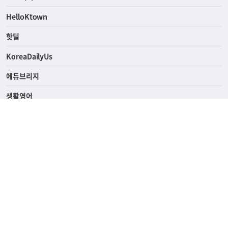
연예/스포츠
ASK미국
HelloKtown
핫딜
KoreaDailyUs
에듀브리지
생활영어
업소록
의료관광
해피빌리지
ABOUT
ADVERTISING
PRIVACY POLICY
TERMS OF SERVICE
윤리경영
고객센터
News Tips & Corrections
690 Wilshire Place Los Angeles, CA 90005