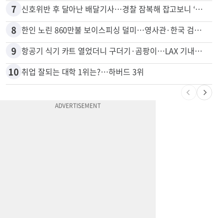
6
김원석 투자 사기 논란 고발 영상 파장
7
신호위반 후 달아난 배달기사…경찰 잠복해 잡고보니 ‘반전’
8
한인 노린 860만불 보이스피싱 덜미…영사관·한국 검찰 사칭
9
항공기 식기 카트 열었더니 구더기·곰팡이…LAX 기내식 업체 논란
10
취업 잘되는 대학 1위는?…하버드 3위