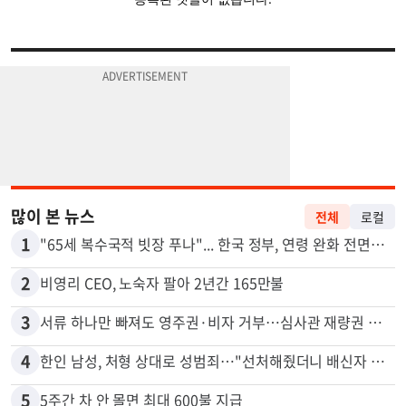
많이 본 뉴스
전체
로컬
1
"65세 복수국적 빗장 푸나"... 한국 정부, 연령 완화 전면 추진
2
비영리 CEO, 노숙자 팔아 2년간 165만불
3
서류 하나만 빠져도 영주권·비자 거부…심사관 재량권 대폭 확대
4
한인 남성, 처형 상대로 성범죄…"선처해줬더니 배신자 취급"
5
5주간 차 안 몰면 최대 600불 지급