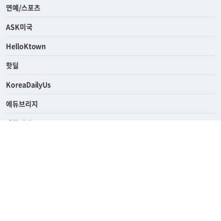
연예/스포츠
ASK미국
HelloKtown
핫딜
KoreaDailyUs
에듀브리지
생활영어
업소록
의료관광
해피빌리지
ABOUT
ADVERTISING
PRIVACY POLICY
TERMS OF SERVICE
윤리경영
고객센터
News Tips & Corrections