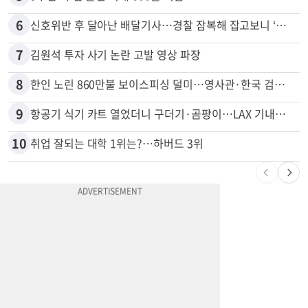
6
신호위반 후 달아난 배달기사…경찰 잠복해 잡고보니 ‘반전’
7
김원석 투자 사기 논란 고발 영상 파장
8
한인 노린 860만불 보이스피싱 덜미…영사관·한국 검찰 사칭
9
항공기 식기 카트 열었더니 구더기·곰팡이…LAX 기내식 업체 논란
10
취업 잘되는 대학 1위는?…하버드 3위