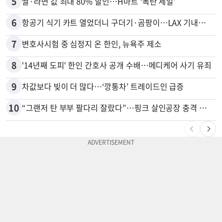
5
쌀·라면 값 최대 80% 할인…H마트 ‘폭탄 세일’
6
항공기 식기 카트 열었더니 구더기·곰팡이…LAX 기내식 업체 논란
7
변호사시험 중 심정지 온 한인, 뉴욕주 제소
8
'14년째 도피' 한인 간호사 공개 수배…메디케어 사기 유죄
9
차값보다 빚이 더 많다…‘깡통차’ 트레이드인 급증
10
“그랜저 탄 부부 팔다리 잘랐다”…핑크 살인공장 충격 실체