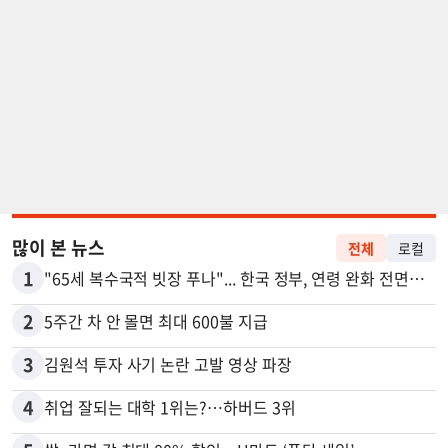
많이 본 뉴스
전체
로컬
1
"65세 복수국적 빗장 푸나"... 한국 정부, 연령 완화 전면 추진
2
5주간 차 안 몰면 최대 600불 지급
3
김원석 투자 사기 논란 고발 영상 파장
4
취업 잘되는 대학 1위는?…하버드 3위