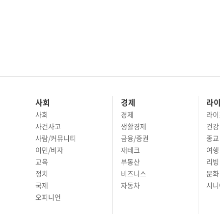
사회
경제
라
사회
경제
라이
사건사고
생활경제
건강
사람/커뮤니티
금융/증권
종교
이민/비자
재테크
여행 
교육
부동산
리빙
정치
비즈니스
문화 
국제
자동차
시니
오피니언