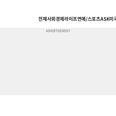
전체
사회
경제
라이프
연예/스포츠
ASK미