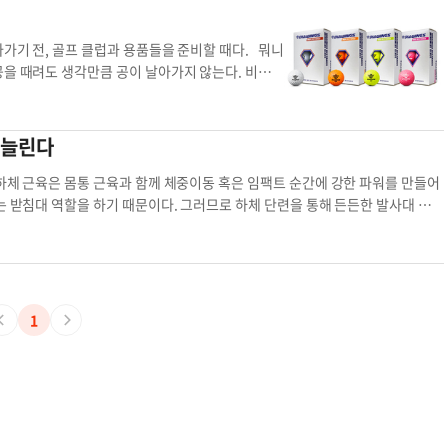
로 힘 있게 발을 지지하고 운동 효과를 상승시켜준
!
져 좋은 샷을 기대할 수 있다. ▶ThePar.com에서 본 칼럼과 동영상, 박윤
상품 살펴보기: hotdeal.koreadaily.com핫
지하고, 무게 중심의 이동을 한결 부드럽게 하며, 하
iversity 학장골프칼럼 비거리 악영향 스윙궤도 장타 형태 백스윙 새끼손가락 뿌리
서포트가 견고하게 받쳐주고 체중을 분산시켜 라운딩
가기 전, 골프 클럽과 용품들을 준비할 때다. 뭐니
설계, 사출물의 우수한 유연성 및 탄성, 이경도의
공을 때려도 생각만큼 공이 날아가지 않는다. 비거리
취 기능의 메시 원단이 적용됐다. 사이즈는 M(240
 투자한 만큼 효과가 나지 않는 경우도 많다. 비
있다. 기존 깔창을 제거한 후 깔창 뒷면 가이드라인을 따
. 실제로 골프공은 골퍼와 18홀을 함께하는 유일
가능하다. 흔들림 없는 스윙과 안전한 라운딩을 도와
광받고 있다. '다이아윙스'는 한국에서 '비거리 골
 늘린다
에 무료배송으로 만나볼 수 있다. ▶문의:(213)3
1위를 차지했으며, 작년에는 한국뿐 아니라 미국 아
거리 깔창 비거리 깔창
넘어 미국 시장에서도 통하는 저력을 보여줬다. 다
하체 근육은 몸통 근육과 함께 체중이동 혹은 임팩트 순간에 강한 파워를 만들어
지인 'golfmonthly' 등에도 소개되며 유명세를
 받침대 역할을 하기 때문이다. 그러므로 하체 단련을 통해 든든한 발사대 역할
 '위즈몬'의 앤디 윤 대표는 "제품의 비거리 기술
때 골프여제로 군림했던 아니카 소렌스탐 역시 지속적으로 근력과 유연성을 기르
미국 주류시장에 성공적으로 진입할 수 있을까를 고
'스콰트 (squat)'라는 자세는 양쪽 무릎을 어깨 넓이만큼 벌린 다음 양다리를
 미국 현지에 맞춰 다시 설정한 전략이 잘 맞아떨
기울기를 유지해주는 자세이다. 스콰트가 근육발달에 좋은 이유는 온몸을 자극해
거리를 내는 독보적인 제조공정과 재료의 혼합 비율
하체 쪽의 근육을 단단히 키워 주기 때문이다. 계단 오르기 운동도 하체 근육발달
 나가는 것이다. 그만큼 스윙 스피드가 나지 않는
로 완만한 스윙을 유지하게끔 만들어준다. 주말골퍼들이 거리를 쉽게 늘리지 못
1
도 사실이다. 스핀량이 적기 때문에 상급자나 스윙
없다. 완벽하지 못한 스윙에서 장타가 나올 리는 더욱 만무하다. 유연성이 좋아
나 여성 골퍼, 키즈 골퍼들에겐 좋은 피드백을 받
 자연스럽게 커지고 헤드스피드도 빨라진다. 또한 큰 근육을 이용해 스윙의 전체
적어서 상대적으로 슬라이스 편차가 적게 발생하는 것
성을 늘리는 가장 효과적인 방법은 스트레칭이다. 앉아서 양발을 최대한 벌리는
20야드까지 더 나가서 비공인으로 오해하는 이들도
양팔을 하늘 높게 뻗는 자세 등은 라운드 시작 전에 반드시 필요한 스트레칭이
토너먼트 사용도 가능하다. 한편, 다이아윙스는 한국에
 유연성을 높여야한다. PGA Professional·샌드캐년CC 디렉터 (818)7
가 월등히 차이가 나는 영상들을 업로드하면서 '신
 강도 몸통 근육