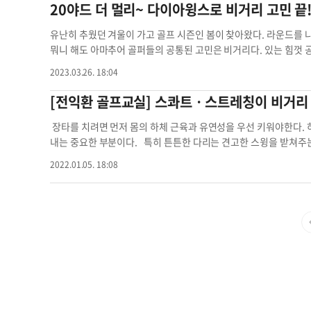
을 개선해 주는 특허받은 좌/우측 바깥면 경사각의 인체공학적 설계
20야드 더 멀리~ 다이아윙스로 비거리 고민 끝
지를 살포시 누르며 양손의 그립을 완성해야 올바른 스윙궤도가 만들어
99.99달러에 무료배송에 구매 가능하다. ▶문의:(213)368-2611 ▶
다. 이를 통해 스윙 시 발이 바깥쪽으로 밀리거나 벌어지는 것을 방
숙과 동아리 골프도 함께할 수 있습니다. 박윤숙 / Stanton Un
딜 타구음 비거리
체의 잘못된 스윙 자세를 바로잡아주는 효과가 있다. 또한 아치 
유난히 추웠던 겨울이 가고 골프 시즌인 봄이 찾아왔다. 라운드를 나
후 발 피로도도 확실히 덜하다. 비발인솔 제품은 특허받은 경사각 
뭐니 해도 아마추어 골퍼들의 공통된 고민은 비거리다. 있는 힘껏 
쿠션감 및 충격 흡수성으로 차별화를 이뤘으며 원단 역시 항균 및 항
를 늘리려 드라이버를 바꿔보고 레슨도 받아보지만 비싼 거금을 들여
2023.03.26. 18:04
~250mm), L(255~265mm), XL(270~280mm)로 준비돼 
거리가 고민이라면 비싼 골프채를 바꾸기 전에 골프공부터 바꿔보자
라 착용하면 된다. 골프화 뿐만 아니라 대부분의 신발에 착용이 
한 '동지'일 뿐만 아니라 비거리를 증가시키기 위한 필수품으로 각
[전익환 골프교실] 스콰트ㆍ스트레칭이 비거리
주는 비발인솔 비거리 골프화는 '핫딜'에서 33% 할인가인 32달러
프공'으로 이미 입소문이 난 제품이다. 비거리 골프공 선호도에서 
68-2611 ▶상품 살펴보기:hotdeal.koreadaily.com핫딜 비
마존 신제품 비거리 부문에서 20주 연속 1위를 기록하며 한국을 
장타를 치려면 먼저 몸의 하체 근육과 유연성을 우선 키워야한다. 
이아윙스는 또한 유명 골프 미디어 잡지인 'Golfwrx'와 영국 골프 잡
내는 중요한 부분이다. 특히 튼튼한 다리는 견고한 스윙을 받쳐주는
떨치고 있다. 다이아윙스 미국 독점 공급 계약을 맺은 마케팅 유통사
을 할 수 있어야 한다는 이야기다. '골프황제' 타이거 우즈나 한
2022.01.05. 18:08
과 인지도는 이미 한국에서 증명이 되었고 어떻게 하면 보수적인 
는 훈련을 게을리하지않는 것으로 널리 잘 알려져 있을 정도다. 특히 
민했다. 하여 제품 패키지에서부터 홍보 전략, 기획과 마케팅을 모두
거의 수직으로 앉고 이때 상체는 곱게 피고 45도 정도 앞으로 
어진 것 같다"라고 전했다. 다이아윙스 골프공의 핵심 기술은 비
서 호르몬 작용을 이끌어 내면서도, 우리 몸에서 근육이 가장많은 
에 있다. 다른 골프공보다 스핀량이 적게 걸리기 때문에 거리가 멀리
에 한몫을 톡톡히 한다. 다음은 유연성이다. 장타의 제 1 핵심으
골퍼들에게 특화된 볼이다. 윤 대표는 "그래서 호불호가 갈리는 것
하는 가장 큰 이유이기도하다. 굳은 몸으로 원하는 스윙을 만들 수 
스피드가 빠른 골퍼들에겐 맞지 않을 수도 있다. 반대로 시니어 골퍼
지면, 근육이 부드럽게 잘 늘어나 백 스윙이나 다운스윙 시 궤도가
고 있다. 또한 'LOW 스핀 골프공'이기 때문에 사이드 스핀량이 
적인 움직임이 향상되기 때문에 비거리도 당연히 늘어난다. 유연
도 또 다른 장점"이라고 설명했다. 다이아윙스는 비거리가 최대 
자세에서 왼쪽 팔로 오른쪽 발끝을 잡는다든지 마치 기지개를 피듯 
적잖은데, 'USGA'와 'R&A'에 공식 승인된 공인구여서 골프 
다. 너무 과격하지 않게 조금씩 스트레칭 강도와 횟수를 늘려가면서 몸의
서 많은 골프 유튜버들이 다이아윙스와 다른 골프공 브랜드의 거리
31-2378전익환 골프교실 스트레칭 비거리 하체 근육발달 스트레칭