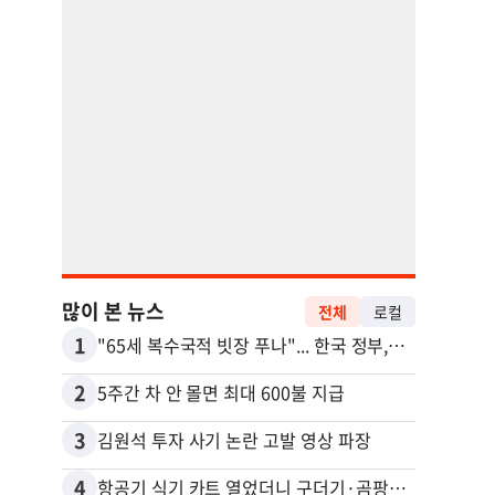
많이 본 뉴스
전체
로컬
1
11
"65세 복수국적 빗장 푸나"... 한국 정부, 연령 완화 전면 추진
2
12
5주간 차 안 몰면 최대 600불 지급
3
13
김원석 투자 사기 논란 고발 영상 파장
4
14
항공기 식기 카트 열었더니 구더기·곰팡이…LAX 기내식 업체 논란