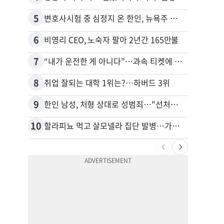
5
15
변호사시험 중 심정지 온 한인, 뉴욕주 제소
6
16
비영리 CEO, 노숙자 팔아 2년간 165만불
7
17
“내가 운전한 게 아니다”…과속 티켓에 오토파일럿 탓한 운전자
8
18
취업 잘되는 대학 1위는?…하버드 3위
9
19
한인 남성, 처형 상대로 성범죄…"선처해줬더니 배신자 취급"
10
20
할라피뇨 먹고 살모넬라 집단 발병…가주 등 27개 주 확산