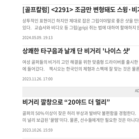
스 폭은 자신의 가슴 폭이 양발 사이에 들어갈 정도이며, 이때 체중
이 된다. 즉 볼을 치는 위치로부터 그린이 높거나 낮은지, 바람의 
은 안보이고 어림잡아 샷을 해야 하는 경우도 있다. 이와는 반대
[골프칼럼] <2291> 조금만 변형돼도 스윙·
호흡 조절과 스탠스 폭은 연습장이 아니더라도 장소와 시간에 관계없
한다. 특히 높낮이가 심한 그린의 대부분은 바람 골이 생겨나 앞바
함께 샷을 해야 하는 상황도 있어 클럽 선택이 적절해야 샷을 성공
반복한다면 분명 좋은 결과로 이어질 것이다. ▶www.ThePar.c
거리 산출과 샷의 목표 설정에 어려움이 많다. 그린이 높아지면 대다
지에 떨어진다는 것은 삼척동자도 아는 사실이다. 문제는 지형에 
상투적인 표현이긴 하지만 제대로 잡은 그립이야말로 좋은 샷을 만
할 수 있습니다. 박윤숙 / Stanton University 학장골프칼럼 
들어간 상태로 샷을 하거나 높게 치려는 마음이 생겨나 샷을 망치게 
나 낮아 바람의 영향이 있는지 혹은 핀의 위치 등이다. 거리가 15
있다. 교습서와 비디오 등 그립(grip) 쥐는 법에 대하여 할애하
는 스윙으로 일관, 십중팔구 거리가 짧아 트러블샷이 되고 마는 
비거리는 짧아진다. 반대로 낮은 그린은 예상보다 거리가 더 많이
설명을 아끼지 않으며 지도하는 프로 역시 그립을 강조한다. 스윙 
2024.05.09. 19:13
전적으로 믿지 말아야 한다. 상당히 높은 오르막 그린이 7번 아이
따른다. 또한 높낮이가 심한 그린의 대부분은 바람 골이 생겨나 앞
없지만이것으로 하여금 나쁜 악습이 몸에 배어 시간이 흐를수록 교
를 사용해야 할 때도 있다. 상황에 따라 클럽 선택에 만전을 기해야 
표설정에 혼란을 거듭한다. 그린이 높아지면 대다수 골퍼들은 헤드업
한 것은 물론 스윙이 바뀜에 따라 비거리가 현저히 줄어드는 원인
상쾌한 타구음과 날개 단 비거리 '나이스 샷'
적합하며 특히 앞바람이나 뒷바람의 상태를 확인하는 절차를 잊어서는
생겨나 샷을 망치고 만다. 반대로 낮은 그린에서는 소위 샷을 달래
만 이보다는 개인마다 그립 쥐는 방법에 차이가 있어 스윙이 다르
진다는 뜻으로 바람 속의 비거리를 찾아야 한다. ▶www.ThePar
경우가 대부분이다. 따라서 이 같은 그린을 공략하거나 거리산출은
많아 이들 모두가 그립의 희생자라는 것을 알 수 있다. 왼손을 편
여성 골퍼들의 비거리 고민 해결을 위한 맞춤형 드라이버를 출시한 '젝
함께할 수 있습니다. 박윤숙 / Stanton University 학장골프
50야드 오르막 그린이 7번 아이언 거리라면 6번이나 혹은 5번 아이언 
리, 즉 중지와 약지, 그리고 새끼손가락 뿌리 부위에 가벼운 굳은
에 들어갔다. 젝시오는 한국인의 체형과 스펙에 잘 맞는 것은 물론
연히 5번 아이언을 선택, 그립을 중간 정도로 내려 잡고, 평상시와 같이
립이라 볼 수 있다. 이 굳은살 역시 어느 정도의 시간이 지나면
클럽 시장 넘버원 브랜드로 자리 잡은지 오래다. 젝시오 프리미
2023.11.26. 17:00
가감한 9번 아이언의 중간 그립이 적합하며 앞 뒷 바람의 상태를 
이 잘못되었음을 의심해 볼 필요가 있다. 이것은 곧 그립을 쥐는 
을 탑재해 편안한 스윙으로 최대 비거리를 실현했다. 액티브윙 시스
한다는 뜻이다. ▶ThePar.com에서 본 칼럼과 동영상, 박윤숙과 동아
상당하여 그립을 쥐는 힘과 방법에 대하여 올바른 지식으로 임해야
반대 방향으로 발생하는 공력을 컨트롤해 임팩트의 편차를 개선시킨다
럼 골프 비거리 비거리 산출 오르막 그린 내리막 그린
윙궤도는 물론 비거리와 방향에 막대한 지장을 초래한다. 장타와 
51AF 소재의 플랫 컵페이스로 임팩트 시 최대 반발 성능을 실현
비거리 깔창으로 “20야드 더 멀리”
나야 일취월장의 골프를 즐길 수 있을 것이다. 따라서 그립은 왼손의 검
고하게 결합하여 임팩트 순간에 튕겨나가는 페이스면을 지지하고, 
k palm), 즉 손날의 두툼한 턱에 걸리도록 잡아야 한다. 이와 함께
로 인해 페이스면이 휘어질 때 바디에서도 한 번 더 반발력을 증폭
골퍼의 50% 이상이 잦은 허리 부상과 발바닥 불편함을 경험한다. 
pressure)이 강하거나 약하지도 않은 아기 손을 이끌어줄 때의 
아래쪽에 위치한 티타늄 구조를 통해 가성을 높이고 빠른 스피드로
미 널리 보급된 '꿀템'이다. 물론, 선수들에게만 필요한 것은 아니
무게를 오른손으로 느끼기보다는 왼손에 의해 무게를 감지하고 클럽
전달한다. 이처럼 젝시오만의 레이디스 전용 설계를 적용, 비거리
하고 건강하게 라운딩을 즐길 수 있다. 대한민국 기능성 인솔 전문 
성이 생겨난다. 특히 왼손의 엄지는 그립을 누르거나 조이는 것이 
편하게 골프를 즐길 수 있다. 고급스러운 보르도 컬러에 심플하고
2023.10.26. 15:59
피로, 발목 부상, 허리 부상을 예방해 줄 뿐만 아니라 비거리를 늘리
는 그립의 중앙보다는 약간 오른쪽으로 틀어주며 잡아야 완성된 왼손
챙겼다. 해당 제품은 중앙일보에서 운영하는 온라인 쇼핑몰 '핫딜'