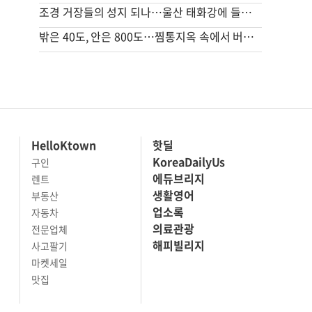
조경 거장들의 성지 되나…울산 태화강에 들어서는 역대급 신작
밖은 40도, 안은 800도…찜통지옥 속에서 버티는 사람들
HelloKtown
핫딜
KoreaDailyUs
구인
에듀브리지
렌트
생활영어
부동산
업소록
자동차
의료관광
전문업체
해피빌리지
사고팔기
마켓세일
맛집