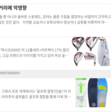
 이동이 원활해져 강력한 임팩트를 만들 수 있다.
영향은 없는지, 그리고 핀(깃발)의 위치도 파악해야
로 그린이 낮은 곳에 위치해 그린의 구석구석이 내려다보여 오히려 심리적 부담과
비거리에 악영향
이 수시로 점검하고 연습할 수 있다. 이를 꾸준히
람과 뒷바람, 그리고 좌우에서의 바람 영향도 받아
시킬 수 있다. 볼을 정확하게만 치면 클럽 로프트에 의해 포물선을 그리며 목적
om에서 본 칼럼과 동영상, 박윤숙 골프 클럽도 함께
수 골퍼는 헤드업(head up)이나 온몸에 힘이
대해 어떤 공략법을 택할 것인가가 관건으로, 볼 치는 위치로부터 목적지가 높거
들 뿐 아니라 올바른 스윙궤도, 장타는 물론 구질을 결정하는 비밀까지 간직하고
비거리 호흡 조절 체중 배분 이때 체중
된다. 반대로 낮은 그린에서는 소위 샷을 달래 치
0야드가 남은 그린을 기준, 평상시 7번 아이언을 사용했다면 높아진 그린에서의
지 않은 것은 없다. 이처럼 교습서나 유튜브에서 영상이나 삽화를 비롯하여 자세한
경우가 많다. 골프코스의 거리 표시는 참고사항일 뿐
 나가 그린을 넘겨 엉뚱한 비거리를 산출하는 경우도 생겨 비거리 산출에 혼란이
중 그립으로부터 발생하는 오류가 스윙에 막대한 영향을 미치는 것은 말할 나위
언의 거리라면 때로는 5번 아이언이나 페어웨이우드
바람이나 뒷 바람, 그리고 좌우에서까지 바람의 영향을 받아 거리산출과 샷의 목
정이 어려워진다. 그립은 잠자리 침대와 같아 조금만 변형돼도 어색하고 불편
한다. 내리막 그린은 1.5배를 가감한 중간 그립이
(head up)이나 온몸에 힘이 들어간 상태로 샷을 하거나 높게 치려는 마음이
을 제공하기도 한다. 스윙이 사람마다 다른 이유는 체질이나 체형의 문제도 있지
 안 된다. 즉 바람 상태에 따라 클럽 선택이 달라
 치는 이른바 컨트롤스윙으로 일관, 십중팔구 거리가 짧아 트러블샷이 되고 마는
게 보이는 것이다. 골퍼들을 유심히 살펴보면 별별 이상한 형태의 그립도 수없이
.com에서 본 칼럼과 동영상, 박윤숙 골프 클럽도
 골프코스의 거리표시는 참고만 할 뿐 전적으로 믿지 말아야 한다. 심지어는 1
 상태에서 약지와 새끼손가락이 접히는 부위에 약간의 굳은살과 세 손가락의 뿌
시오(XXIO)'의 12풀세트+카트백이 17% 할인
칼럼 비거리 비거리 산출 오르막 그린 내리막 그린
이상의 체공거리(carry distance)가 될 때도 있다. 이러한 상황이라면 당
살이 생겼다면 올바른 그립으로 볼 수 있으며 이외의 굳은살들은 모두가 잘못된 그
, 고급 브랜드의 이미지를 가지고 있어 여성 골프
 풀 스윙(full swing)해야 한다. 현 위치보다 낮은 내리막 그린은 1.5배를
 없어지는 것이 자연현상임에도 지속적으로굳은살이 박여 있다면 일단 자신의 그립
엄 레이디스 풀세트는 액티브윙과 리바운드 프레임
확인하는 절차를 잊지 말아야 한다. 즉 바람 상태에 따라 클럽선택을 다르게 해야
힘이나 형태, 백스윙과 탑 스윙에 문제가 있음을 알려주는 경고이므로 전문가와
템은 스윙 중 헤드 흔들림을 일으키는 원심력과 그
리 골프도 함께할 수 있습니다. 박윤숙 / Stanton University 학장골프칼
 한다. 골프스윙은 시작부터 끝까지 그립으로 만들어진다. 그립이 잘못되면 스
. 또 리바운드 프레임으로 고반발 SUPER-TIX
단타도 역시 그립에서 만들어진다는 것을 감안하면 어설픈 그립에서 빠르게 벗어
한다. 이와 함께 컵페이스와 헤드의 엣지 부분을 견
지(index finger) 마디부터 시작하여 장지, 약지, 새끼손가락과 백팜(bac
컵페이스 주변에 얇은 소프트 존을 배치해 임팩트
 장지, 약지, 새끼손가락을 중심으로 그립을 쥐지만 그 힘, 즉 그립의 악력(grip
시켜 반발 성능을 극대화하였다. 마지막으로, 헤드
그래서 프로 세계에서는 '골프화 깔창(인솔)'이 이
힘이면 최상의 그립으로 볼 수 있다. 그리고 오른손과 함께 그립을 쥔 후 클럽헤드
 인한 에너지를 모아 임팩트 순간에 골프공에 힘을
다. 아마추어 골퍼들도 골프화 깔창을 통해 더욱 편안
헤드를 치켜들었을 때 묵직한 느낌과 그 무게를 스윙에 이용해야 장타와 정확
의 날개를 달았기 때문에 여성 골퍼들은 보다 쉽고
업체인 '비발인솔'의 '비거리 골프화 깔창'은 발의
아니라 살며시 그립에 붙였다는 느낌이면 충분하고, 그립을 쥐었을 때 왼손 엄지
 깔끔한 디자인으로 퍼포먼스와 트렌디함도 동시에
는 데까지 도움을 준다. 운동 시 쏠림 현상(스웨이)
 그립이다. 이후 오른손바닥, 즉 엄지의 뿌리부위의 근육(관절)이 왼손의 엄
에서 홀리데일세일을 맞이하여 500달러 내린 24