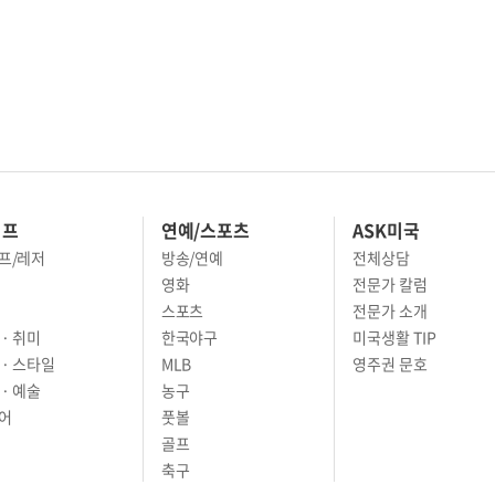
이프
연예/스포츠
ASK미국
프/레저
방송/연예
전체상담
영화
전문가 칼럼
스포츠
전문가 소개
· 취미
한국야구
미국생활 TIP
 · 스타일
MLB
영주권 문호
· 예술
농구
어
풋볼
골프
축구