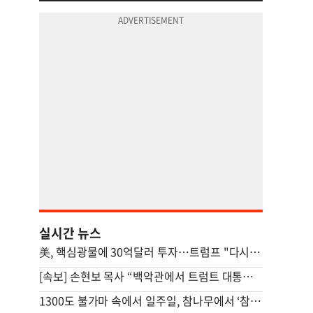
실시간 뉴스
美, 핵심광물에 30억달러 투자…트럼프 "다시는 中 의존 않도록"
[속보] 손현보 목사 “백악관에서 트럼트 대통령 접견”
1300도 불가마 속에서 일주일, 참나무에서 ‘참숯’으로[스튜디오486]