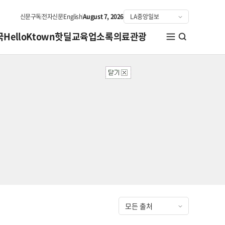
신문구독
전자신문
English
August 7, 2026
국
HelloKtown
핫딜
교육
업소록
의료관광