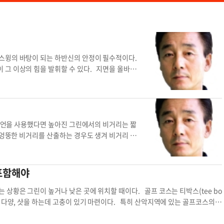
스윙의 바탕이 되는 하반신의 안정이 필수적이다.
 그 이상의 힘을 발휘할 수 있다. 지면을 올바르
다. 스탠스와 체중 배분이 적절히 이뤄지면 지면으로
시에 확보할 수 있다. 이를 달리 표현하면 ‘지면의
면 옥토가 된다”는 말은 스윙뿐 아니라 골프 코스 공
를 만들 수 없으며, 호흡 조절 역시 중요한 요소
한 뒤 목표를 향해 쏘거나 던진다. 골프에서도 호흡
아이언을 사용했다면 높아진 그린에서의 비거리는 짧
호흡 조절은 필자가 그동안 선수들을 지도하며 좋은
 엉뚱한 비거리를 산출하는 경우도 생겨 비거리 산
체중 배분이 끝나면 숨을 들이마신 뒤 잠시 멈춘다.
해 거리를 산출해야 하는 상황은 그린이 높거나 낮
70%를 내쉰 뒤, 호흡을 멈춘 상태에서 스윙에 들어
들은 대부분 구릉이 있거나 높낮이가 다양해 샷을 하
면에 밀착되는 느낌이 든다. 이때가 스윙하기 가장
골프코스의 대부분은 볼을 올려치거나 내려쳐야 하는
 포함해야
, 볼에 체중을 실을 수 있는 효과적인 방법이다.
형지물, 그리고 잔디 상태 등에 따른 응용능력을 동
 효과가 있다. 분산된 마음을 바로잡는 데에도 도
깃발)이 반밖에 보이지 않거나 지대가 너무 높아 핀
상황은 그린이 높거나 낮은 곳에 위치할 때이다. 골프 코스는 티박스(tee bo
릎이 목표를 기준으로 한쪽으로 기울지 않았는지 점검
 그린이 낮은 곳에 있어 그린의 구석구석이 내려다보
가 다양, 샷을 하는데 고충이 있기 마련이다. 특히 산악지역에 있는 골프코스의
 몸이 피로하거나 과음 등으로 정상 컨디션이 아닐
 볼을 정확하게만 치면 클럽 로프트에 의해 포물선을
따른다. 다른 종목의 스포츠와 달리 골프는 매 홀에서 바람과 지형지물, 그리고
질 수 있다는 점도 유의해야 한다. 이상적인 스탠
는 지형에 따라 어떤 공략법을 택할 것인가가 관건
 페어웨이에서 그린을 볼 때 깃발이 반밖에 보이지 않거나 지대가 너무 높아 핀