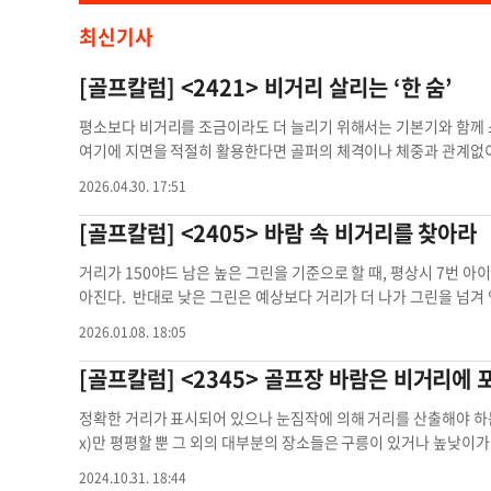
최신기사
[골프칼럼] <2421> 비거리 살리는 ‘한 숨’
평소보다 비거리를 조금이라도 더 늘리기 위해서는 기본기와 함께 
여기에 지면을 적절히 활용한다면 골퍼의 체격이나 체중과 관계없이
게 이용하기 위해서는 스탠스, 즉 양발의 폭과 체중 배분이 중요하
2026.04.30. 17:51
부터 힘을 얻어 임팩트 순간 강한 폭발력과 목표에 대한 정확도를 동
힘을 끌어올린다’는 가상의 파워라 할 수 있다. “자투리땅도 잘 쓰
[골프칼럼] <2405> 바람 속 비거리를 찾아라
략에도 적용된다. 하체가 흔들리는 불안정한 상태에서는 충분한 파워
다. 사격이나 양궁, 야구 투수 역시 마지막 점검은 호흡으로 마무리
거리가 150야드 남은 높은 그린을 기준으로 할 때, 평상시 7번 
조절은 매우 중요하지만, 이를 소홀히 여기는 경우가 많다. 특히 
아진다. 반대로 낮은 그린은 예상보다 거리가 더 나가 그린을 넘겨
결과를 얻었던 방법으로, 누구나 시도해 볼 만하다. 스탠스의 폭과 
출에 혼란이 생긴다. 정확한 거리가 표시되어 있으나 눈짐작에 의
2026.01.08. 18:05
이때는 어깨가 들리고 몸이 다소 경직된다. 이어 들이마신 숨의 약 
은 곳에 있을 때다. 골프 코스는 티박스만 평평할 뿐 그 외의 장소
간다. 숨을 내쉬면 온몸의 체중이 지면으로 내려가며 발바닥이 지
는데 고충이 있기 마련이다. 특히 산악지역을 깎아 만들어 놓은 
[골프칼럼] <2345> 골프장 바람은 비거리에
좋은 타이밍이다. 이는 곧 몸의 힘을 빼면서 지면을 최대한 활용하고
등의 어려움이 따른다. 다른 스포츠와 달리 골프는 매 홀 바람과 지
이 방법은 집중력이 흐트러지거나 거리감이 일정하지 않은 퍼트에도
원해 홀을 공략해야 한다. 예를 들면 페어웨이에서 그린을 볼 때 (
정확한 거리가 표시되어 있으나 눈짐작에 의해 거리를 산출해야 하는 
움이 된다. 호흡 조절에 앞서 머리의 위치, 팔의 형태, 허리와 무
은 안보이고 어림잡아 샷을 해야 하는 경우도 있다. 이와는 반대로
x)만 평평할 뿐 그 외의 대부분의 장소들은 구릉이 있거나 높낮이
해야 하며, 스탠스의 폭과 위치가 적절한지도 확인해야 한다. 또한
여 클럽 선택의 심리적 부담과 함께 샷을 해야 하는 상황도 있다.
대부분은 볼을 올려치거나 내려쳐야 하는 등 자세와 샷에 어려움이 
2024.10.31. 18:44
때는 스탠스의 안정감을 찾기 위해 자신도 모르게 스탠스 폭이 넓어
그리며 목적지에 떨어진다는 것은 삼척동자도 아는 사실이다. 문제
잔디 상태를 고려, 응용력을 동원해 홀을 공략해야 한다. 예를 들면