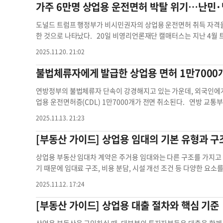
업체 명의로 구입하거나 리스한 차량을 업무용으로 사용할 때 가입하
가주 6만명 상업용 운전면허 박탈 위기…난민·망
은 "한인 고객들의 편리성을 극대화하기 위해 커뮤니티 맞춤 서비
크기 때문에 보험료와 책임 한도가 더 높게 설정됩니다. Q3. 어떤
에 참가하려면 오는 23일까지 참가 신청을 해야 한다. 상유경(Lisa) 
로 간주됩니다.예를 들어 다음과 같은 경우는 개인용 보험에서 보상
도널드 트럼프 행정부가 비시민권자의 상업용 운전면허 취득 자격을
nkofprinceton.com
), 박지은 제리코 지점장(516-348-1750,
jp
드 서비스를 제공하는 경우, 공구나 건설 자재를 운반하며 업무 중 
한 것으로 나타났다. 20일 비영리언론재단 캘매터스는 지난 4월
하면 된다. 글·사진=김은별 기자
kim.eb@koreadailyny.com
당됩니다. 동료 점심을 픽업하는 정도의 심부름, 친구들에게 라이드
운전면허(CDL) 취득 요건을 크게 제한하도록 하면서 ‘난민, 망명신
2025.11.20. 21:02
시 보험 전문가에게 확인하는 것이 안전합니다. Q4. 개인용 자
CDL 운전면허증 갱신이 어려워질 수 있다고 보도했다. 행정명령
업적 사용 시 보상하지 않는다고 명시합니다.다만 예외적으로 개인 
유효기간 확인 등을 강화하는 내용을 담았다. 지난 9월 연방 교통
불법체류자에게 발급한 상업용 면허 1만7000
상 가능한 경우가 있습니다. 그러나 보험사에 따라 적용 여부가 다
트럭·버스 등 대형·중량 차량 또는 15인 이상 승객·위험물을 운
다르게 설정되나요? A 개인용 보험: 보통 피해자 1인당 10만 달러
니아 차량등록국(DMV)은 불법체류자 등 비시민권자 1만7000명에게
연방정부의 불법체류자 단속이 강경해지고 있는 가운데, 외국인에게 불
가입. 필요시 이보다 높은 금액을 위해 엄브렐라(Umbrella) 보
용 운전면허를 취소한다고 통보했다. 〈본지 11월14일자 A-2면
업용 운전면허증(CDL) 1만7000개가 전면 취소된다. 연방 교통부
(Symbol)’은 무엇인가요? A 상업용 자동차보험은 담보 범위를 숫자
스 측은 “난민과 망명자, DACA 대상자 등이 신청한 CDL 신규발
게 불법적으로 1만7000건의 상업용 운전면허를 발급한 사실을 
2025.11.13. 21:23
사업에 사용되는 모든 차량을 포괄 Symbol 2 - Owned Autos Onl
에서 추가로 4만4000명이 운전면허증 갱신이 어려워질 수 있다"고 
에게 60일 이내 면허 효력이 정지된다는 통지문을 발송했으며, 연
험증권에 명기된 특정 차량만 보상 Symbol 8 - Hired Autos: 렌
화 정책이 행정부의 여론 수렴 등 적법한 행정절차를 거치지 않았고
정부의 제도적 위반”으로 규정했다. FMCSA 감사 결과, 가주 D
[부동산 가이드] 상업용 임대의 기본 유형과 구
등 회사가 소유하지 않은 차량 어떤 심볼을 선택하느냐에 따라 보상 
가 충분하지 않다며 시행 계획을 일시 중단하라고 명령했다. 다만 
용 면허를 취득한 사례가 다수 확인됐다. 감사를 거친 CDL 기록 
의해야 할까요? A 상업용 자동차보험은 개인용 보험보다 훨씬 폭넓
통해 다시 시행을 밀어붙일 경우 여전히 6만여 명이 CDL을 잃을 
업 허가 기간을 초과해 유지된 사례도 발견됐다. 연방정부는 가주 
상업용 부동산 임대차 계약은 주거용 임대와는 다른 구조를 가지고 
노출된 위험이 모두 다르기 때문입니다. 따라서 설계 방식에 따라 담
업용 상업용 운전면허 운전면허증 박탈 운전면허증 갱신
만 달러의 재정 지원을 하지 않겠다는 방침이다. 앞서 교통부는 지난
기 때문에 임대료 구조, 비용 분담, 시설 개선 조건 등 다양한 요
도 보험 전문가와의 면밀한 검토가 매우 중요합니다. ▶캘코보험: (2
LP) 기준을 준수하지 않았다며 4000만 달러의 연방 지원금을 보류
니다: 그로스 리스(Gross Lease), 넷 리스(Net Lease), 그리고
2025.11.12. 17:24
자동차보험 개인용 자동차보험 개인용 보험
지급 중단도 경고한 바 있다. 숀 더피 교통부 장관은 “불법체류자
임차인이 매달 정해진 고정 월세만 부담하는 구조입니다. 이 안에 세
력하게 단속하겠다”며 “주정부 책임도 끝까지 묻겠다”고 강조했다
장점이 있습니다. 반면, 예기치 못한 건물 비용이 생기면 임대인이 부담
[부동산 가이드] 상업용 대출 절차와 핵심 기준
상업용 면허 불법 발급
료, 관리비 등을 임차인이 일부 또는 전부 부담하는 방식입니다. 특히 
에, 월세는 낮지만 실제 총비용은 높아질 수 있습니다. 이는 상업용 