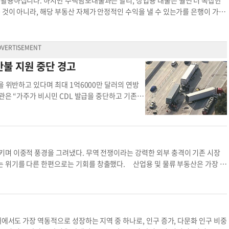
 활용하십니다. 하지만 주택담보대출과는 달리, 상업용 대출은 훨씬 더 복잡한
됩니다. 기본 임대료 외에 월 매출의 일정 비율을 임대료로 추가 지불하는 방식입
 것이 아니라, 해당 부동산 자체가 안정적인 수익을 낼 수 있는가를 은행이 가장
니다. 이 외에도 그라운드 리스(Ground Lease)라는 특수한 형태가 있습
의 세금보고서, 임대현황표(Rent Roll), 운영비 내역, 소득 증빙 서류 등
임차인이 직접 건물을 짓고 운영하는 방식입니다. 계약 기간이 끝나면 땅과 건물 모
할 수 있어야 하며, 자금이 외부에서 유입될 경우 별도 확인 절차가 따를 수 있
임대차 계약에서 또 하나 중요한 부분은 시설 개선(Tenant Improvement
고, 사전승인서(Pre-Approval Letter)를 발급합니다. 이 서류는 셀러
말하며, 두 가지 방식이 있습니다. 하나는 임대인이 일정 금액의 개선비를 제공하
 협상 과정에서 중요한 역할을 합니다. 이후 매매계약이 체결되면 본격적인 대출
만불 지원 중단 경고
, 다른 하나는 임대인이 직접 시공을 마친 상태로 공간을 제공하는 Turn-Key Pr
al)를 통해 부동산의 시장가치를 재확인하고, 환경 리포트(Phase I ESA)를 통해
는지, 특히 Trade Fixture로 구분되는 부분은 계약서에 명확히 명시해야 향후
 요청합니다. 여기서 특히 중요하게 보는 지표가 바로 DSCR(부채상환능력비율)
을 위반하고 있다며 최대 1억6000만 달러의 연방
 공간 임대가 아니라 사업 파트너십에 가까운 계약 구조입니다. 임대료 방식,
e Coverage Ratio)은 순영업소득이 원리금 상환액의 몇 배인지 보여주는 지표
은 “가주가 비시민 CDL 발급을 중단하고 기존 발
협의하는 것이 향후 분쟁과 불필요한 비용을 줄이는 지름길입니다. 기본 개념만 정
to Value)는 대출금이 감정가의 몇 %인지 보는 지표로, 일반적으로 70% 이하
물론, 필요하면 면허 발급 권한도 회수할 수 있
537-9691 렉스 유 / 뉴마크 Korea Advisory Group 대표부동산 가이드
mitment)를 발행하며, 여기에는 금리, 대출 만기, 상환방식, 수수료 등의 조
를 이행하지 않고 있다며 가주에 배정된 상업용 차량
 모든 서류에 서명이 완료되면 대출금이 집행되면서 거래가 종결됩니다. 하지만 상
철회한 바 있다. 잇따른 조치로 연방 정부의 압박이
매년 부동산의 임대 현황, 수익, 재무 보고서를 요구할 수 있으며, 수익이 감소하
트럭 운전자 사망사고에서 비롯됐다. 지난 8월 플
의 요구가 있을 수 있습니다. 상업용 부동산 대출은 단순히 돈을 빌리는 과정이 아
유턴을 하다 교통 사고를 내 3명이 숨지는 사고가
키며 이중적 풍경을 그려냈다. 무역 전쟁이라는 강력한 외부 충격이 기존 시장
차입니다. 처음 접하시는 분들께는 다소 복잡하고 부담스러울 수 있지만, 단계별
CDL 발급 기준을 위반했다며 소송을 제기했다. 이
 위기를 다른 한편으로는 기회를 창출했다. 산업용 및 물류 부동산은 가장 선
하게 진행하실 수 있습니다. ▶문의: (213) 537-9691 렉스 유 / 뉴마크 K
자격을 대폭 강화하는 긴급 규정을 시행했다. 새 규정은
벌 공급망의 근본적인 재편을 촉발하면서 기업들이 공급망의 취약성을 실감했다.
대출 상업용 부동산 대출 심사
력 검증을 강화했다. 또 면허 유효기간을 최대 1년으
, 기업들은 안정적인 재고 확보를 위해 창고 면적을 확장해야 했다. 변경된 공
면 즉시 취소하도록 했다. 그러나 강화 규정이 시
 결과 주요 항만 인근과 내륙 교통의 요지에 위치한 물류 시설에 대한 임대 수요
 21일 샌버나디노카운티 온타리오 10번 프리웨이에
대한 수요는 식품 및 의약품 등 필수 소비재 공급망 안정화 필요성과 맞물려 두
숨졌다. 싱은 지난 15일 생일을 맞아 면허 제한이
불확실성에 직면해 부정적인 영향을 피해 가지 못했다. 특히 글로벌 무역과 연
내에서도 가장 역동적으로 성장하는 지역 중 하나로, 인구 증가, 다문화 인구 비중