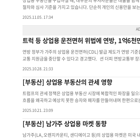
상업용 부동산을 구입하실 때, 대부분의 투자자분들은 대출을 함께
ease)는 쇼핑몰, 음식점 등 매출이 발생하는 업종에서 자주 사용
절차와 심사 기준을 가지고 있습니다. 단순히 개인의 신용만을 보는
니다. 장사가 잘될수록 임대료도 함께 오르지만, 초기에는 부담이 적습
중요하게 평가하기 때문입니다. 따라서 대출 신청 전에는 최근 2~3년치
2025.11.05. 17:34
니다. 이는 개발되지 않은 토지를 장기(보통 30년 이상) 임대해 
을 준비해두셔야 합니다. 또한 다운페이 자금의 출처도 투명하게 설명
두 임대인에게 귀속되므로, 초기 사업 계획을 탄탄히 세워야 합니다. 
습니다. 초기 단계에서는 은행이 신청자의 재무상태와 투자 구조를 검토하
s)입니다. 임대 공간을 임차인의 용도에 맞게 리모델링하는 것을 
에게 구매자의 자금 조달 능력을 보여주는 신뢰 도구가 되며, 거래
트럭 등 상업용 운전면허 위법에 연방, 1억6천
고 임차인이 직접 공사하는 Improvement Allowance 방식이고
심사(Underwriting)가 시작됩니다. 은행은 감정평가(Apprais
oject 방식입니다. 이때 설치된 시설이 나중에 누구의 소유로 인정되
토지의 오염 가능성을 확인 하며, 필요할 경우 건물 상태 보고서도
연방 정부가 가주의 상업용 운전면허(CDL) 발급 제도가 연방 기준
분쟁을 피할 수 있습니다. 결론적으로 상업용 부동산 임대는 단순한
과 LTV(담보가치 대비 대출비율)입니다. ▶DSCR(Debt Servic
교통 지원금을 중단할 수 있다고 경고했다. 션 더피 연방교통부 장관
운영비 분담, 시설 개선 조건 등 계약서의 세부 내용을 이해하고 
로, 보통 1.20 이상이면 안정적이라 평가받습니다. ▶LTV(Loan 
급분도 전면 재검토하라는 요구를 거부하고 있다”며 “자금 중단은 
확히 이해해도 임대 협상이 훨씬 유리해질 수 있습니다. ▶문의: (213) 
가 선호됩니다. 심사를 통과하면 은행은 융자 확정 레터(Loan Com
2025.10.28. 21:33
다”고 밝혔다. 그는 앞서 15일에도 트럭 운전자의 영어 능력 평가
상업용 임대 임대료 구조 기본 임대료 임대차 계약
건이 명시됩니다. 이후 소유권, 세금, 보험 조건 등을 검토하고,
안전관리 프로그램(MCSAP) 보조금 4068만5225달러의 집행을 
[부동산] 상업용 부동산의 관세 영향
업용 대출은 거래 종결의 끝이 아닙니다. 대출 실행 후에도 은행은 
한층 강화되는 모습이다. 연방의 대응은 최근 잇따른 불법체류자 
거나 공실이 늘어날 경우 추가 서류 제출, 자본금 보완, 재검토 등
로리다에서는 워싱턴주와 가주에서 CDL을 발급받은 불체자가 불법 
트럼프의 관세 정책은 상업용 부동산 시장에 복합적인 파장을 일으
니라, 부동산이 ‘수익을 창출하는 사업체’로서 은행을 설득하는 절
발생했다. 이 사고 때문에 플로리다 법무장관은 두 주 정부가 연방 
흐름을 왜곡하고 예상치 못한 승자와 패자를 만들어내며 한편으로는
로 필요한 서류를 미리 준비하고, 전문가의 조력을 받으신다면 훨씬 원활
에 따라 연방은 지난달 26일 비거주(non-domiciled) CDL 
명한 수혜자로 부상했다. 중국산 제품에 대한 고율의 관세가 글로
orea Advisory Group 대표부동산 가이드 상업용 대출 상업용 
2025.10.21. 23:09
체류 신분을 연방 확인 시스템(SAVE)으로 의무 조회하고, 영어 능
이러한 흐름 속에서 국내 물류 인프라의 중요성이 급격히 부각되었고
로 제한하며 기존 발급분도 전수조사를 거쳐 연방법 위반이 확인되
급망 루트에 대응하기 위해 새로운 유통 센터를 물색하게 되었다. 그
[부동산] 남가주 상업용 마켓 동향
행된 지 불과 3주 만에 불법체류자가 대형 사고를 일으켰다. 지난
가 폭발적으로 증가했으며 특히 콜드스토리지 등 특수 물류 시설에 
서 불체자인 자샨프릿 싱(21)이 주행 중인 차량을 들이받아 3명이 
드러진 증가세를 보였다. 반면 오피스 시장은 관세 정책이 불러온 
남가주(LA, 오렌지카운티, 샌디에이고 등)의 상업용 마켓은 미국 