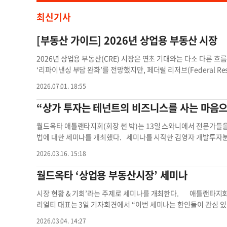
최신기사
[부동산 가이드] 2026년 상업용 부동산 시장
2026년 상업용 부동산(CRE) 시장은 연초 기대와는 다소 다른
‘리파이낸싱 부담 완화’를 전망했지만, 페더럴 리저브(Federal 
있다. 여기에 글로벌 경제의 불확실성까지 더해지며 시장의 방향
2026.07.01. 18:55
하다. 뉴마크의 북미 캐피털 마켓을 총괄하는 채드 라벤더(Chad L
로(인세이셔블·insatiable)” 자금 수요가 강한 상태로 평가했다
“상가 투자는 테넌트의 비즈니스를 사는 마음
wder)이 존재하며, 투자자들은 여전히 적극적으로 투자 기회를 
하고 있다는 것이다. 금리와 글로벌 변수에 대한 불확실성은 여전하
월드옥타 애틀랜타지회(회장 썬 박)는 13일 스와니에서 전문가들
일부 주요 도시에서는 오피스 시장 지표가 개선되는 신호도 포착되
법에 대한 세미나를 개최했다. 세미나를 시작한 김영자 개발투자
고 있다. 한편 시장의 가장 큰 리스크로 지목돼 온 ‘매추리티 월(ma
탑10’안에 들고, 금리가 안정됨에 따라 투자자들이 시장으로 복귀
2026.03.16. 15:18
나 급격한 매물 출회보다는 대주단과 차주 간의 협의를 통한 리파이낸
의 상업용 부동산 경험을 바탕으로 조지아주의 리테일 부동산 공실률 
고 있다. 이는 시장 참여자들이 위기 상황에서도 비교적 유연하게 
이트(자본환원율) 등 조지아 시장 전반에 대해 설명했다. 김 위
월드옥타 ‘상업용 부동산시장’ 세미나
몇 년간 위축될 것으로 예상됐던 대출 시장은 오히려 빠르게 회복되고 
동산 자본환원율은 다세대주택 4.8~5.3%, 산업용(창고 등)은 5.5
급이 활발하게 이루어지고 있다. 레포 렌딩(repo lending) 
5~7.5%, A급 사무실은 7.5~8.5%로, 전국 대도시 지역보다 
시장 현황 & 기회’라는 주제로 세미나를 개최한다. 애틀랜타지
결국 2026년 CRE 시장은 ‘자금은 충분하지만, 선택은 더욱 신중
며 물류시설, 주거시설, 사무실 수요가 높아졌다고 설명했다. 이어
리얼티 대표는 3일 기자회견에서 “이번 세미나는 한인들이 관심 있
동성과 투자 의지는 여전히 강력하다. 이는 향후 시장이 급격한 
용 부동산 매물의 특징과 장단점, 유념해야 하는 것들을 설명했다. 
명할 계획”이라고 밝혔다. 또 김성한 TBRE 부동산 서비스 대표, 
2026.03.04. 14:27
음을 의미한다. 투자자 입장에서는 지금이야말로 시장을 단순히 기
1 익스체인지)이 있고, 부동산은 인플레이션 헤지 자산이라는 장점이
김시현 변호사도 패널도 참석해 상업용 부동산 시장 현황을 전문적