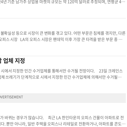
”고 지적했다. 더피 장관은 “가주정부가 즉시 규정
시키는 결과를 낳았다. 결국 이러한 경기 불확실성은 오피스 공간에 대한 순수한
4년 기준 남가주 상업용 마켓의 규모는 약 120억 달러로 추정되며, 연평균 4~
었을 것”이라고 덧붙였다. 연방은 가주의 CDL 검
보유 면적을 최적화하는 방향으로 나아갔다. 트럼프 관세는 팬데믹이 초래한 구
혁신이 두드러지며, 부동산 개발, 기술 도입, 지속 가능성 정책 등이 시장 흐름을
연방자동차운송안전청(FMCSA) 감사 결과, 가주
본질적인 전환점에서 부정적인 요인으로 작용하며 그 어려움을 가중시킨 측면이 있
요 급증했습니다. 유기농, 비건, 글루텐 프리 제품을 취급하는 매장이 연간 1
발급된 사실이 확인됐다. 또 취업허가서(EAD) 만료
 인한 수입품 가격 상승은 결국 소비자 물가를 끌어올리는 요인으로 작용했다.
 또한 히스패닉, 아시안(특히 한국, 중국, 일본), 중동계 음식 및 생활용품에 대
피 장관은 “가주는 트럭 운전자가 영어로 의사소통하
신들의 마진을 줄일지 힘든 선택의 부담 받으며 점포 운영을 더욱 수축하는 모
조리 식품, 소포장 신선식품, 배달 통합 서비스를 포함한 편의성 중심 소비가 인
고 강조했다. 그러나 가주 주지사실과 가주 차량국
 가격 경쟁력에서 숨통을 틔우며 간접적인 혜택을 보는 경우도 있었지만, 이는 전
바인, 샌디에이고 다운타운 등 교통 편리 및 주거 밀집 지역의 상업용 공간 임
 불확실성 등으로 시장이 큰 변화를 겪고 있다. 어떤 부문은 침체를 겪지만, 다른
취득했고, 절차는 연방법에 따라 진행됐다”며 연방의
 관세의 영향은 지역에 따라 뚜렷한 차이를 보였다. 제조업 벨트로 불리는 중
하는 소상공인들을 위한 단기 임대 공간과 소규모 팝업 스토어, 공유 마켓 개념이
피스 시장 LA의 오피스 시장은 팬데믹 이후 가장 큰 타격을 받은 부문 중 하나
사고율은 전국 평균보다 낮다”고 설명을 더했다. 한
 수요가 늘어나는 긍정적 효과를 본 곳도 있었다. 그러나 농업 수출에 의존하
유통 공간의 새로운 모델로 부상 중입니다. ▶기술 혁신과 운영 효율화 아마
 약 25%로, 역사적 최고치를 기록 중이다. 특히 LA다운타운과 웨스트LA의 전
 체감되고 있다. 불법체류 운전자 문제로 규제가
 지역 시장의 활력을 떨어뜨리는 결과를 초래했다. 투자 측면에서는 국제적 자
및 컴퓨터 비전 기술 활용이 증가하고 있습니다. AI 기반 재고 관리로 실시간 수
책이 늘고 있다. 기업들의 하이브리드 근무 정책이 장기화되면서 대형 오피스 공
. 운송업체 무빙24의 저스틴 김 대표는 “불체
내 자본 통제 강화로 인해 뚜렷이 줄었다. 이는 고급 오피스와 호텔 등에 집중되던
사례가 나타나고 있으며, 인스타그램·틱톡을 통한 타깃 광고와 인플루언서 협업
딩(Class A)은 비교적 안정적인 수요를 유지하고 있으며, 친환경 설계와 첨단
담 업체 지정
은 검문과 확인 절차를 겪고 있다”며 “특히 주 경
이고 오히려 수혜를 보는 물류 부동산으로 투자자의 관심이 재조정되는 현상을
 2032년까지 일회용 플라스틱 100% 재활용 의무화하는 가주 SB 54 법안
선호도가 높아지고 있다. 많은 개발사가 오피스 빌딩을 주거용 또는 혼합 용도로
부문도 타격을 받고 있다. 오클랜드항 기반 운송사
산이라는 상대적 패자를 동시에 만들어내며 시장 내 양극화 현상을 심화시켰고
금 및 LED 조명 전환으로 에너지 비용을 20% 이상 절감하는 사업자가 증가했으
산으로 인해 LA의 대형 쇼핑몰들은 어려움을 겪고 있다. 특히 패션 디스트릭
지 시에서 지정한 민간 수거업체를 통해서만 수거될 전망이다. 23일 크레인스
 연결고리”라며 “인력난이 심화되면 코로나19 당
의 안정된 패턴으로 돌아갈 수 없을 것이다. 글로벌 경제의 지각 변동 속에서 보
로컬 소싱이 퍼지고 있습니다. ▶도전 과제와 전망 상업용 부동산 평균 임대료가
드러진다. 그러나 생활밀착형 리테일 공간과 고급 부티크는 오히려 성장 중이
 사업체 쓰레기가 단계적으로 시에서 지정한 민간 수거업체에 의해서만 수거될
 분석 운전면허 상업용 트럭 운전자 불법체류자 트
)445-4989 현호석 HK 메가 리얼티 대표부동산 상업용 상업용 부동산 물류 부
여기에 식품·유틸리티 비용 증가로 소매업체들의 마진 압박이 더 심화하고 있습니
역에서는 프리미엄 브랜드와 독특한 컨셉의 매장들이 활발하게 입점하고 있다.
통해 '상업용 폐기물 구역(Commercial Waste Zones·CWZ)' 제도를 도
 시장을 선도할 전망입니다. ▶성공 전략 제안 성공 전략으로는 맞춤형 상품
이 아닌 문화·엔터테인먼트 공간의 역할이 중요해지고 있다. ▶산업용 및 물류
누고, 각 구역마다 최대 3개의 민간 수거업체를 선정해 이 업체들만 폐기물을 수
용하고, 오프라인 매장과 온라인 구독 서비스 병행하는 유통 채널 다각화, 로컬
동산과 물류 창고에 대한 수요가 급증하고 있다. 아마존, 월마트, 페덱스 등의
스템으로 개선하고, 차량 이동 거리와 온실 가스 배출을 줄이는 동시에 쓰레기
.남가주 상업용 마켓은 풍부한 수요 기반과 혁신적인 시도로 성장 잠재력이 크지
 대한 경쟁이 치열해졌다. 2024년 기준 LA 산업용 부동산의 공실률은 3%
 동안 뉴욕시에서는 수십 개의 쓰레기 수거업체가 매일 밤 도시 곳곳을 질주하
3)445-4989 현호석/마스터 리얼티 대표부동산 남가주 상업용 상업용 마켓 상
관광 부동산 LA의 호텔 시장도 꾸준한 회복세를 보이고 있다. 2023년 기준
 시스템으로 충돌 사고가 발생하고 탄소 배출량이 늘어나는 등 문제가 계속됐기
호텔과 부티크 호텔의 성과가 특히 두드러진다. 베벌리힐스, 웨스트 할리우드, 샌
진행이 지연됐고, 새로 지정된 수거업체와 계약시 심각한 요금 인상을 방지하도
가 바뀌는 경우가 많습니다. 최근 LA 한인타운의 오피스 건물이 아파트로 전
. 2028년 LA 올림픽을 앞두고 호텔 개발과 리모델링 투자가 활발해질 전망이
해당 제도가 첫 시행됐다. 시정부는 잭슨하이츠, 코로나, 엘름허스트 등이 포
니다. 뿐만 아니라, 일반 주택을 오피스나 리테일로 전환하거나, 아파트를 콘도미
것으로 예상된다. ▶결론 LA의 상업용 부동산 시장은 전통적인 오피스와 쇼핑
 밝혔다. 3월 기준 해당 구역의 1만1000여개 사업체 중 새로 배정된 쓰레기