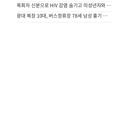
목회자 신분으로 HIV 감염 숨기고 미성년자와 성관계
광대 복장 10대, 버스정류장 78세 남성 흉기 살해 혐의