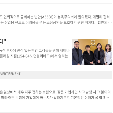
달려 있기 때문이다. ▶문의: (213)537-9691 렉스 유 / 뉴마크 Korea
있다. 가령 은퇴를 하면서 부동산에 투자하면 안정
 스와니 엔지니어스(N-Gineers) 강당이고,
산 오피스 시장 지역 시장
사업을 하고 있는데 부동산 투자를 하면 세금이 더
W Ste 201, 문의=678-200-7454 윤지아 기
아닌, 소를 키우는 것과 마찬가지다. 상가를 산다는
 인위적으로 규제하는 법안(A5568)이 뉴욕주의회에 발의됐다. 에밀리 갤러
조언했다. 헤일리 구 얼라이언스 벤처 파트너스 부대
하는 상업용 렌트로 어려움을 겪는 소상공인을 보호하기 위한 취지다. 법안의 핵
 소개했다. 이는 여러 투자자가 자금을 모아 하나의
ommercial Rent Guidelines Board·CRGB)를 신설해 최대 허용 렌
너와 투자자인 리미티트 파트너로 나뉜다. 이 투자
준 10년 장기 렌트계약을 적용하는 것이다. 또 임대인이 계약 조건을 서면으로
 없이 돈을 넣어놓으면 수익(패시브 인컴)이 나오
 법안은 소규모 가게와 바, 식당 등 상업용 렌트가 급격히 오르면서 폐업 위기
다”
 수 없기 때문에 제너럴 파트너의 역할이 중요하며,
루클린 등 일부 지역에서 급격한 렌트 상승으로 상점이 문을 닫는 사례가 늘고
는 단점이 있다. 구 부대표는 최근 투자 포트폴리
의 공실 문제를 완화하고 소상공인의 생존을 돕는 효과가 있을 것이라고 강조했
용 부동산 투자에 관심 있는 한인 고객들을 위해 세미나
신디케이션은 커낵션이 중요하고, 투자 구조를 알아
 상승 제한이 건물주의 운영 비용 부담을 가중시킬 수 있으며, 상업용 렌트 계약
 플러싱 지점(154-04 노던불러바드)에서 열리는
 말했다. 윤지아 기자애틀랜타 상업용 상업용 부동
는 현실성이 떨어진다는 것이다. 캘리포니아주 버클리나 워싱턴주 시애틀 등에서
에서는 부동산 투자와 관련 금융 서비스 전반에 대한 상세한 상
욕시장은 이미 일부 주거용 렌트 동결 정책을 추진하고 있으며, 이번 법안이 통
시니어 주택대출 담당자가 '홈 모기지'에 대해 설명하
 것으로 보인다. 소상공인 단체들은 렌트 안정성과 장기 계약을 통해 지역 경제
에 대해 강연한다. 또한 외부 강사로 전규옥(Kyu C
있다는 점을 강조하고 있다. 만약 법안이 주의회를 통과할 경우, 맘다니 시장
전반에 대해 소개할 예정이다. 행사 참가자들에게는
9명을 임명하게 된다. 법안 논의 과정에서 상업용 렌트 규제가 실제 소상공인과
받을 수 있다. 세미나 홍보를 위해 17일 뉴욕중앙
적 현실성에 대한 평가가 관건이다. 윤지혜 기자상업용 렌트 상업용 렌트 장기 렌
께서 관심 있는 부동산 투자에 대해 구체적인 정보
은 일상에서 매우 자주 접하는 보험으로, 잘못 가입하면 사고 발생 시 그 불이익
부했다. 프린스턴은행은 지난해 9월에도 팰리세이즈
에 따라 어떤 보험에 가입해야 하는지가 달라지므로 기본적인 이해가 꼭 필요합니
 있는 한인들로 성황을 이룬 바 있다. 현재 프린스
 A 개인용 자동차보험(Personal Auto)은 개인이나 가족의 재산을 보호하
치한 7개 지점(뉴욕 플러싱·제리코, 뉴저지 포트리·
도가 낮게 책정됩니다. 반면 상업용 자동차보험(Commercial Auto)은 사
서는 한국어 서비스를 제공하고 있다. 이 지점장