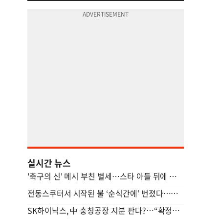
실시간 뉴스
'축구의 신' 메시 부친 별세…스타 아들 뒤에 선 조용한 조력자
전동스쿠터서 시작된 불 ‘순식간에’ 번졌다…차량·마을회관 덮쳐
SK하이닉스, 中 충칭공장 지분 판다?…“확정된 바는 없다”