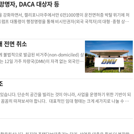
는 보험입니다. 차량 운행 시간이 길고 여러 직원이 운전하는 등 위험 노출이
명자, DACA 대상자 등
스를 계속 이어나가고 있다"고 강조했다. 세미나
 경우에 ‘상업용’으로 분류될까요? A 업무 목적의 운행이라면 대부분 상업용으
플러싱 지점장(718-943-9100,
ysang@theba
받기 어렵습니다. 고객에게 음식이나 물품을 배달하는 경우, 대가를 받고 라이
 강화하면서, 캘리포니아주에서만 6만1000명이 운전면허증 박탈 위기에 처
ark@thebankofprinceton.com
)에게 직접 신청
사고가 난 경우 등 입니다. 반대로 아래와 같은 운행은 개인용 보험 범주에 해
 트럼프 대통령이 행정명령을 통해 비시민권자(외국 국적자)의 대형·중형 상업용
부동산 상업용 상업용 부동산 금융 상담 부동산 투자
 제공, 멀리 떨어진 작업장으로 출퇴근 등 입니다. 경계가 애매할 경우 반드
청자, 청소년추방유예(DACA) 대상자’ 등 비시민권자 거주민 약 6만1000명의
동차보험은 상업적 사용을 어떻게 다루나요? A 대부분의 개인용 자동차보험은 상
은 CDL 취득자의 ▶영어구사 능력 ▶주소지 확인 ▶비이민비자 소지자의 비자
승용차, 픽업트럭, 밴 및 해당 차량에 연결된 트레일러는 일정 조건 아래에서 보
부(DOT) 숀 더피 장관은 비시민권자 운전자의 교통안전 위협 가능성을 이유로
개 전면 취소
르기 때문에 보험증권 내용을 반드시 확인해야 합니다. Q5. 보상 한도는 어떻게
송하는 상업용 운전면허 취득 자격을 대폭 강화한다고 발표했다. 이달 초 캘리포
 수준 또는 그 이하의 한도를 선택 상업용 보험: 일반적으로 100만 달러 한도로
 ‘행정.전산 시스템 오류 또는 기존 취득 자격 만료’ 등 기존 규정에 따라 상업
법적으로 발급된 비거주(non-domiciled) 상
험으로 추가 한도를 설정할 수 있습니다. Q6. 상업용 자동차보험에 사용되는 ‘심볼
〉 관련기사 불법체류자에게 발급한 상업용 면허 1만7000개 전면 취소 캘매터
는 12일 가주 차량국(DMV)이 자격 없는 외국인에
로 분류합니다. 대표적인 예는 다음과 같습니다. Symbol 1 - Any Auto:
급 신청 300건 이상도 거부됐다”면서 “DOT 새 규정이 확정될 경우 캘리포니아주
인정했다고 발표했다. 교통부는 해당 면허 소지자들
y: 현재 소유 및 향후 취득할 모든 차량 Symbol 7 - Scheduled Autos: 보
전했다. 한편 지난 13일 워싱턴DC 연방 항소법원은 DOT의 CDL 발급조건 강
방자동차운송안전청(FMCSA)은 이번 사안을 “가주
트하거나 리스한 차량 Symbol 9 - Non-Owned Autos: 직원 개인 소유 차량
, 비시민권자가 심각한 교통사고를 유발한다는 DOT 측 통계 역시 과학적 근거
MV의 행정·전산 시스템 오류로 불법체류자들이 상업
조
범위가 크게 달라집니다. Q7. 상업용 자동차보험 가입 시 어떤 점을 특히 유
이번 결정이 새 규정을 전면 금지한 것은 아니어서, 트럼프 행정부가 절차 보완을
25% 이상이 연방법에 위배되었으며, 일부 면허는 취
게 설계할 수 있습니다. 사업 특성·운행 형태·운전자 구성·차량 종류에 따라
가능성을 배제할 수 없다. 김형재 기자
kim.ian@koreadaily.com
운전면허 상
정부가 면허 취소 명령을 이행하지 않을 경우 수천
있습니다. 단순히 공간을 빌리는 것이 아니라, 사업을 운영하기 위한 기반이 되
보 범위, 보상 조건, 보험료 차이가 크게 발생합니다. 이 때문에 다른 보험보다
 10월, 가주 정부가 상업용 운전자의 영어 능력(E
소를 꼼꼼히 따져보셔야 합니다. 대표적인 임대 형태는 크게 세가지로 나눌 수 있습
13)387-5000 진철희 / 캘코보험 대표보험 상식 자동차보험 상업용 상업용
했으며, 추가로 1억6000만 달러의 고속도로 예산
 퍼센티지 리스(Percentage Lease)입니다. 먼저 그로스 리스(Gross Lease)는
가 상업용 차량을 운전하는 일이 재발하지 않도록 강
금, 보험료, 유지비 등의 건물 운영비가 모두 포함되어 있어 예산 관리가 쉬운
. 김경준 기자운전면허 상업용 상업용 운전면허증
하게 됩니다. 반대로 넷 리스(Net Lease)는 기본 임대료 외에 세금, 보험
트리플 넷(Triple Net, NNN) 리스는 임차인이 모든 운영비를 부담하기 때문
부동산에서 매우 흔하게 사용되는 구조입니다. 퍼센티지 리스(Percentage L