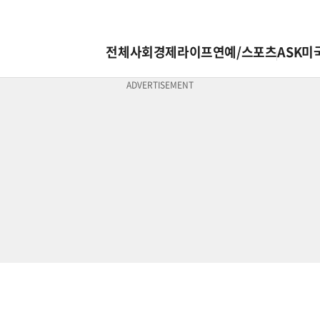
전체
사회
경제
라이프
연예/스포츠
ASK미