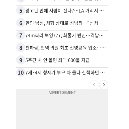
5
15
광고판 안에 사람이 산다?…LA 거리서 화제
6
16
한인 남성, 처형 상대로 성범죄…"선처해줬더니 배신자 취급"
7
17
74m짜리 보잉777, 화물기 변신…격납고서 ‘보물’ 찾는 인천공항
8
18
천하람, 현역 의원 최초 신병교육 입소…논산서 2박3일 생활
김원석
9
19
5주간 차 안 몰면 최대 600불 지급
10
20
7세·4세 형제가 부모 차 몰다 산책하던 여성 들이받아
40대