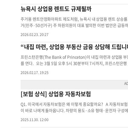
과는 시장 전체의 방향이 아니라 개별 자산을 얼마나 정확히 읽어내느냐에 
찾는 것이 중요하기 때문에 여러 매물을 잘 분석해 투자할 필요가 
“합동투자(신디케이트)에 대해서도 다룰 예정”이라고 말했다. 장소는
뉴욕시 상업용 렌트도 규제될까
Advisory Group 대표부동산 가이드 상업용 부동산 상업용 부동
적인 매물을, 다운페이를 생각보다 더하고 사는 것이 좋으며, 현재 
참석자들에게 석식도 제공된다. ▶주소=450 Old Peachtree Rd N
올라갈 수 있음을 고려해야 한다. 김 브로커는 “부동산은 외양간이 
자상업용 부동산 상업용 부동산시장 세미나 개최 부동산 서비스
주거용 렌트안정화아파트 제도처럼, 뉴욕시 내 상업용 렌트 상승률도
것은 (테넌트의) 비즈니스를 산다는 마음으로 접근해야 한다”고 
거(민주·50선거구) 주 하원의원이 대표 발의한 이번 법안은 급등
표(VP)는 한인들에게 생소한 부동산 공동투자(신디케이션) 개념을
심 내용은 상업용 부동산 렌트 인상을 제한하는 ‘상업용 렌트 규정 위원회(C
2026.02.23. 20:27
대형 부동산 프로젝트에 투자하는 방식으로, 스폰서인 제너럴 파트
트 인상률을 설정하고, 소상공인이 안정적으로 영업할 수 있도록 표
방식은 투자자가 운영에 직접 참여하지 않아 하나하나 신경 쓸 필요
제공하도록 의무화해 임대 과정의 투명성을 높이는 방안도 포함됐다.
“내집 마련, 상업용 부동산 금융 상담해 드립니
고, 세금 혜택이 있다는 등의 장점이 있다. 반면, 투자자가 통제할
에 처한 소상공인들을 지원하기 위해 마련됐다. 법안 발의자들은 브
투자자의 자산 규모를 확인받고 들어가야 하는 등 진입 장벽이 높다
있는 점을 문제로 지적했다. 지지자들은 이러한 제도가 지역 상권
프린스턴은행(The Bank of Princeton)이 내집 마련과 상업
오를 언급하며 “부자가 더 부자가 되는 시스템이라고 생각한다. 
다. 하지만 부동산 업계와 임대인들은 강하게 반발하고 있다. 렌트
를 연다. 오는 3월 5일 오후 5시 30분부터 7시까지, 프린스턴은행
야 하는데, 한인들에게는 많이 알려지지 않아 소개하고 싶었다”고
은 건물과 업종, 매출 구조에 따라 다양하기 때문에 획일적 규제
'First Time Homebuyer & CRE Finance Seminar'
2026.02.17. 19:25
산 부동산 투자가 부동산 공동투자
상업용 렌트 규제를 시도했다 실패한 사례도 있다. 조란 맘다니 뉴
담이 진행될 예정이다. 이날 세미나에서는 한 정(Han Chong) 
과되면 소상공인 보호를 위한 상업용 렌트 규제의 새로운 기준이 될
고, 김경숙(Katie Kim) 포트폴리오 매니저가 상업용 부동산 금융
를 활성화하고, 뉴욕의 독특한 소규모 비즈니스 문화를 유지할 수 
hon) 부동산 브로커가 초청돼, 뉴욕·뉴저지 지역 부동산 시장 
[보험 상식] 상업용 자동차보험
은 현행 렌트가이드위원회(RGB)와 유사하게 새로운 CRGB 위원 
간단한 다과와 기념품이 제공되며, 추후 상황에 맞춘 금융 상담도 
건물주 모두에게 실질적인 도움을 줄 수 있을지, 경제적 효과와 법
일보를 방문한 이현상 프린스턴은행 포트리 지점장은 "많은 한인들
Q1. 미국에서 자동차보험은 왜 이렇게 중요할까요? A 자동차보험
트계약 상업용 부동산
를 얻고, 직접 상담받을 수 있는 기회가 될 것"이라며 관심을 당
이 바로 나에게 돌아옵니다. 차량의 용도·소유 형태·운전자 구성
파크에서 같은 주제의 세미나를 열어, 내집 마련과 자산 증식에 관심
다. Q2. 개인용 자동차보험과 상업용 자동차보험은 어떻게 다르나요?
턴은행은 총 35개 지점을 운영 중이며, 이 중 한인 밀집 지역에 위
2025.11.30. 12:00
기 위해 설계된 보험으로, 사고 위험이 비교적 낮아 보험료와 보상 한
팰리세이즈파크, 펜실베이니아 엘킨스파크·첼튼햄·노스웨일즈)에