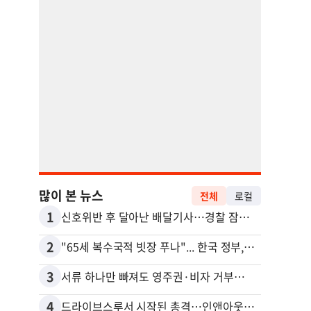
많이 본 뉴스
전체
로컬
1
11
신호위반 후 달아난 배달기사…경찰 잠복해 잡고보니 ‘반전’
2
12
"65세 복수국적 빗장 푸나"... 한국 정부, 연령 완화 전면 추진
비영리
3
13
서류 하나만 빠져도 영주권·비자 거부…심사관 재량권 대폭 확대
4
14
드라이브스루서 시작된 총격…인앤아웃 참사 영상 공개
포드 