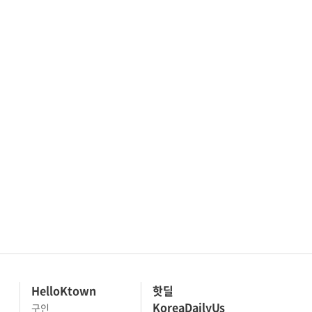
HelloKtown
핫딜
KoreaDailyUs
구인