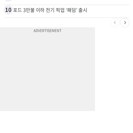
9
잠수 중 공기 끊었다? 랍스터 자리 다툼이 살인미수 사건으로
10
포드 3만불 이하 전기 픽업 ‘패덤’ 출시