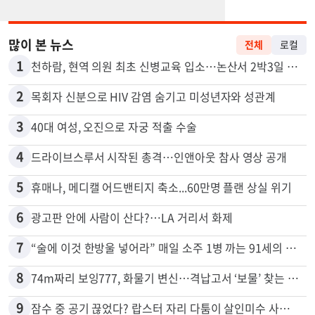
많이 본 뉴스
전체
로컬
1
천하람, 현역 의원 최초 신병교육 입소…논산서 2박3일 생활
2
목회자 신분으로 HIV 감염 숨기고 미성년자와 성관계
3
40대 여성, 오진으로 자궁 적출 수술
4
드라이브스루서 시작된 총격…인앤아웃 참사 영상 공개
5
휴매나, 메디캘 어드밴티지 축소...60만명 플랜 상실 위기
6
광고판 안에 사람이 산다?…LA 거리서 화제
7
“술에 이것 한방울 넣어라” 매일 소주 1병 까는 91세의 철칙
8
74m짜리 보잉777, 화물기 변신…격납고서 ‘보물’ 찾는 인천공항