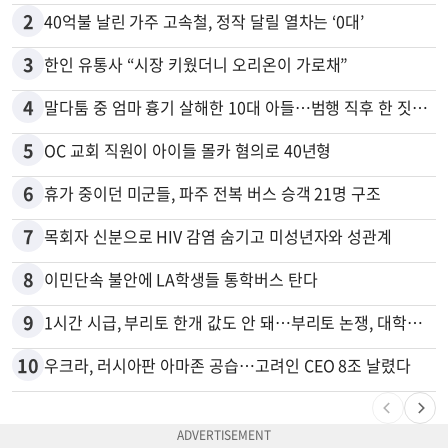
2
40억불 날린 가주 고속철, 정작 달릴 열차는 ‘0대’
3
한인 유통사 “시장 키웠더니 오리온이 가로채”
4
말다툼 중 엄마 흉기 살해한 10대 아들…범행 직후 한 짓 충격
5
OC 교회 직원이 아이들 몰카 혐의로 40년형
6
휴가 중이던 미군들, 파주 전복 버스 승객 21명 구조
7
목회자 신분으로 HIV 감염 숨기고 미성년자와 성관계
8
이민단속 불안에 LA학생들 통학버스 탄다
9
1시간 시급, 부리토 한개 값도 안 돼…부리토 논쟁, 대학생들 하소연
10
우크라, 러시아판 아마존 공습…고려인 CEO 8조 날렸다