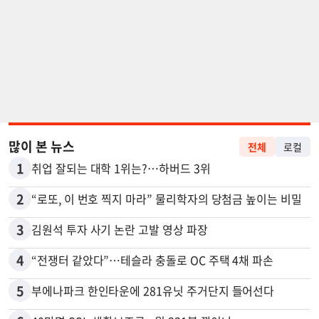
많이 본 뉴스
전체
로컬
1
취업 잘되는 대학 1위는?…하버드 3위
2
“로또, 이 번호 찍지 마라” 물리학자의 당첨금 높이는 비밀
3
김원석 투자 사기 논란 고발 영상 파장
4
“전쟁터 같았다”…테슬라 충돌로 OC 주택 4채 파손
5
부에나파크 한인타운에 281유닛 주거단지 들어선다