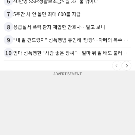
6
40만명 SSI<생활보조금> 월 331불 깎이나
7
5주간 차 안 몰면 최대 600불 지급
8
응급실서 폭력 환자 제압한 간호사…알고 보니
9
“내 딸 건드렸지” 성폭행범 유인해 ‘탕탕’…아빠의 복수 결말
10
엄마 성폭행한 “사람 좋은 장씨”…얼마 뒤 딸 배도 불러왔다