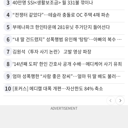
3
40만명 SSI<생활보조금> 월 331불 깎이나
4
“전쟁터 같았다”…테슬라 충돌로 OC 주택 4채 파손
5
부에나파크 한인타운에 281유닛 주거단지 들어선다
6
“내 딸 건드렸지” 성폭행범 유인해 ‘탕탕’…아빠의 복수 결말
7
김원석〈투자 사기 논란〉 고발 영상 파장
8
'14년째 도피' 한인 간호사 공개 수배…메디케어 사기 유죄
9
엄마 성폭행한 “사람 좋은 장씨”…얼마 뒤 딸 배도 불러왔다
10
[포커스] 메디캘 대폭 개편…자산한도 84% 축소