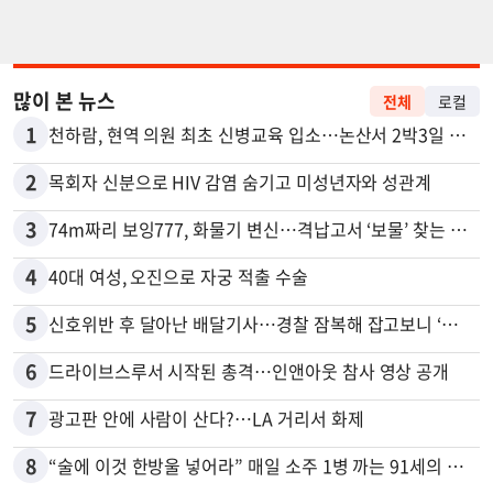
많이 본 뉴스
전체
로컬
1
천하람, 현역 의원 최초 신병교육 입소…논산서 2박3일 생활
2
목회자 신분으로 HIV 감염 숨기고 미성년자와 성관계
3
74m짜리 보잉777, 화물기 변신…격납고서 ‘보물’ 찾는 인천공항
4
40대 여성, 오진으로 자궁 적출 수술
5
신호위반 후 달아난 배달기사…경찰 잠복해 잡고보니 ‘반전’
6
드라이브스루서 시작된 총격…인앤아웃 참사 영상 공개
7
광고판 안에 사람이 산다?…LA 거리서 화제
8
“술에 이것 한방울 넣어라” 매일 소주 1병 까는 91세의 철칙