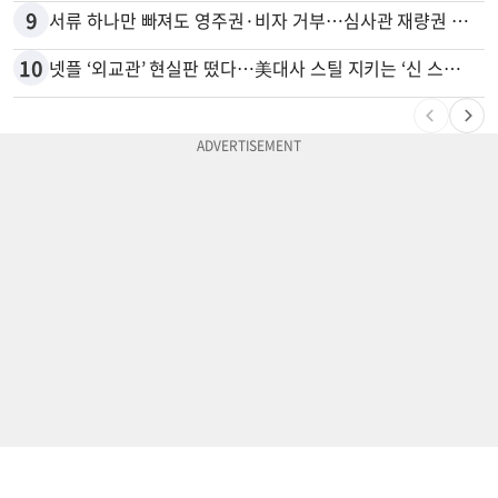
9
서류 하나만 빠져도 영주권·비자 거부…심사관 재량권 대폭 확대
10
넷플 ‘외교관’ 현실판 떴다…美대사 스틸 지키는 ‘신 스틸러’