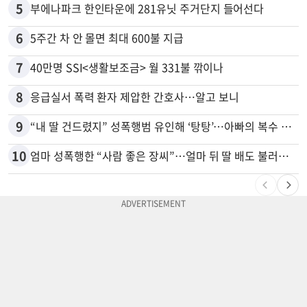
5
부에나파크 한인타운에 281유닛 주거단지 들어선다
6
5주간 차 안 몰면 최대 600불 지급
7
40만명 SSI<생활보조금> 월 331불 깎이나
8
응급실서 폭력 환자 제압한 간호사…알고 보니
9
“내 딸 건드렸지” 성폭행범 유인해 ‘탕탕’…아빠의 복수 결말
10
엄마 성폭행한 “사람 좋은 장씨”…얼마 뒤 딸 배도 불러왔다