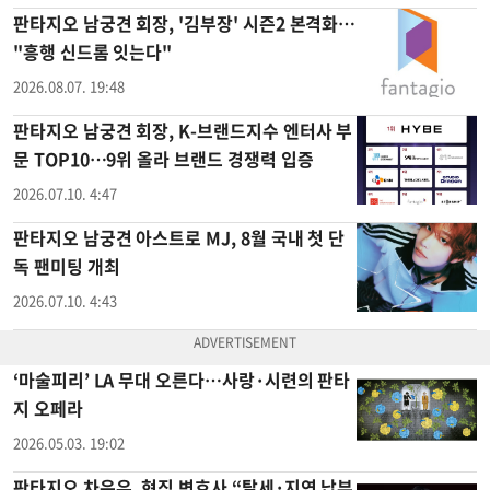
판타지오 남궁견 회장, '김부장' 시즌2 본격화…
"흥행 신드롬 잇는다"
2026.08.07. 19:48
판타지오 남궁견 회장, K-브랜드지수 엔터사 부
문 TOP10…9위 올라 브랜드 경쟁력 입증
2026.07.10. 4:47
판타지오 남궁견 아스트로 MJ, 8월 국내 첫 단
독 팬미팅 개최
2026.07.10. 4:43
‘마술피리’ LA 무대 오른다…사랑·시련의 판타
지 오페라
2026.05.03. 19:02
판타지오 차은우, 현직 변호사 “탈세·지연 납부