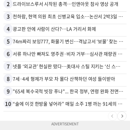
2
드라이브스루서 시작된 총격…인앤아웃 참사 영상 공개
3
천하람, 현역 의원 최초 신병교육 입소…논산서 2박3일 생활
4
광고판 안에 사람이 산다?…LA 거리서 화제
5
74m짜리 보잉777, 화물기 변신…격납고서 ‘보물’ 찾는 인천공항
6
서류 하나만 빠져도 영주권·비자 거부…심사관 재량권 대폭 확대
7
넷플 ‘외교관’ 현실판 떴다…美대사 스틸 지키는 ‘신 스틸러’
8
7세·4세 형제가 부모 차 몰다 산책하던 여성 들이받아
9
"65세 복수국적 빗장 푸나"... 한국 정부, 연령 완화 전면 추진
10
“술에 이것 한방울 넣어라” 매일 소주 1병 까는 91세의 철칙