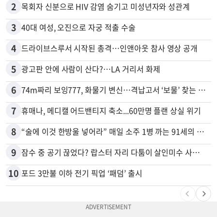
2
목회자 신분으로 HIV 감염 숨기고 미성년자와 성관계
3
40대 여성, 오진으로 자궁 적출 수술
4
드라이브스루서 시작된 총격…인앤아웃 참사 영상 공개
5
광고판 안에 사람이 산다?…LA 거리서 화제
6
74m짜리 보잉777, 화물기 변신…격납고서 ‘보물’ 찾는 인천공항
7
휴매나, 메디캘 어드밴티지 축소...60만명 플랜 상실 위기
8
“술에 이것 한방울 넣어라” 매일 소주 1병 까는 91세의 철칙
9
잠수 중 공기 끊었다? 랍스터 자리 다툼이 살인미수 사건으로
10
포드 3만불 이하 전기 픽업 ‘패덤’ 출시