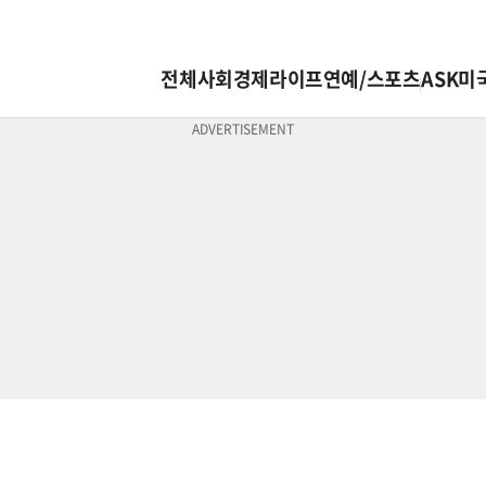
전체
사회
경제
라이프
연예/스포츠
ASK미