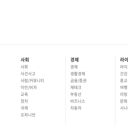
사회
경제
라
사회
경제
라이
사건사고
생활경제
건강
사람/커뮤니티
금융/증권
종교
이민/비자
재테크
여행 
교육
부동산
리빙
정치
비즈니스
문화 
국제
자동차
시니
오피니언