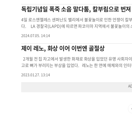
TVFDXL, TSSTTVFDDG, TSSTTVFDMAF, TSSTTVFDD
독립기념일 폭죽 소음 말다툼, 칼부림으로 번져
할 수 있다. 선빔은 소비자에게 즉시 사용을 중단하고 무료 수리 키
려 있을 때 추가 고정을 제공하는 클립 장치와 설치 지침, QR 코
4일 로스앤젤레스 샌퍼난도 밸리에서 불꽃놀이로 인한 언쟁이 칼부
해당 오븐은 2015년 8월부터 지난 7월까지 코스트코, 월마트, 베
다. LA 경찰국(LAPD)에 따르면 파코이마 지역에서 불꽃놀이의
스톡 등 온라인에서 140~250달러에 판매됐다. 선빔은 조지아주
은 확인되지 않았지만 목격자들에 따르면 말다툼 이후 총격이 있었
2024.07.05. 14:14
조됐다. 이은영 기자화상 오븐 오븐 후면 리콜 번호 해당 오븐
자들은 사람들이 빨간색 트럭에 타고 있던 남성을 끌어내 공격하기
있었던 것으로 알려졌다. 싸움이 벌이지는 동안 네 명이 칼에 찔
제이 레노, 화상 이어 이번엔 골절상
다. 경찰은 이날 사건으로 한 명이 체포됐다고 밝혔다. 한편 4일 
새벽 사이 여러 화재 사건이 발생했다. LA 소방국(LAFD)은 5일 
2개월 전 집 차고에서 발생한 화재로 화상을 입었던 유명 사회자
생했다는 신고를 받고 출동했다고 전했다. 불길이 인근에 주차돼 있
고로 뼈가 부러지는 부상을 입었다. 레노는 한 연예 매체와의 인터
로 인한 부상자는 없는 것으로 알려졌다. 4일 저녁 애너하임 지역
사고에 불과했다며 지난주에는 모터사이클에서 떨어지는 사고를 당했
2023.01.27. 13:14
입고 병원에 이송되는 사건이 발생했다. 목격자들에 따르면 그가 폭
릎뼈가 부서졌다고 설명했다. 모터사이클 사고는 지난 17일 발생했
노스리지 지역에서는 폭죽으로 인해 나무들이 불타는 사건이 발생
을 시험 운전하던 중이었다. 화상과 뼈가 부러지는 사고에도 불구
려지지 않았다. 링컨하이츠 지역에서도 폭죽으로 인해 나무가 불에 
서 예정된 공연 무대에 오를 예정이다. 레노는 1992년부터 2014
gnam@koreadaily.com
]로스앤젤레스 캘리포니아 LA 폭죽 폭
(The Tonight Show)'를 진행했다. 김병일 기자골절상 화