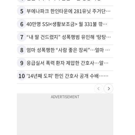
5
15
부에나파크 한인타운에 281유닛 주거단지 들어선다
6
16
40만명 SSI<생활보조금> 월 331불 깎이나
7
17
“내 딸 건드렸지” 성폭행범 유인해 ‘탕탕’…아빠의 복수 결말
8
18
엄마 성폭행한 “사람 좋은 장씨”…얼마 뒤 딸 배도 불러왔다
유학생
9
19
응급실서 폭력 환자 제압한 간호사…알고 보니
추방된
10
20
'14년째 도피' 한인 간호사 공개 수배…메디케어 사기 유죄