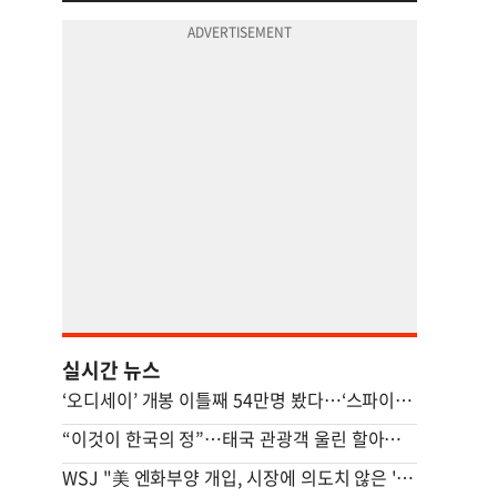
실시간 뉴스
‘오디세이’ 개봉 이틀째 54만명 봤다…‘스파이더맨 4’ 꺾고 1위
“이것이 한국의 정”…태국 관광객 울린 할아버지 사연, 뭐길래
WSJ "美 엔화부양 개입, 시장에 의도치 않은 '유동성' 부작용"