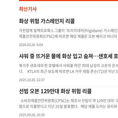
최신기사
화상 위험 가스레인지 리콜
가전업체 일렉트로룩스 그룹이 ‘프리지데어(Frigidaire) 가스레인지
제품안전위원회(CPSC)에 따르면 해당 제품은 오븐 베이크 버너
입을 수 있다. 리콜 대상은 프리지데어, 프리지데어 갤러리, 프
2026.03.20. 0:04
이다. 주요 모델번호는 PCFG3080AF(사진), FCFG3083AS, FC
는 VF52200000부터 VF54399999까지다. 모델번호와 일련번
샤워 중 뜨거운 물에 화상 입고 숨져…샌호세 호
회사와 CPSC는 현재까지 오븐 점화 지연과 관련한 신고 62건을 
것으로 파악했다. 소비자는 오븐 사용을 즉시 중단하고 회사 측에 
북가주 샌호세의 한 호텔에서 샤워를 하던 70대 남성이 고온의 온
을 통해 새 베이크 버너를 무료 설치할 예정이다. 해당 제품은 202
다. KTLA의 최근 보도에 따르면 LA 거주 테릴 존슨(72)은 지난
포 등 매장 및 온라인에서 630~2700달러 가격에 판매됐다. 자세한 정
는 공항 인근 ‘페어필드 바이 메리어트 인 & 스위트’였다. 샤워를
2025.10.30. 22:37
com) 또는 고객센터(866-291-7633)를 통해 확인할 수 있다.
을 때 그는 뜨거운 물에 부분적으로 잠겨 있었으며, 가족이 구조를
대상
는 “가족들이 피부가 벗겨지는 장면을 지켜봐야 했다”는 내용이 포
선빔 오븐 129만대 화상 위험 리콜
화상을 확인됐다고 밝혔다. 캘리포니아 규정상 샤워 온수는 화씨 12
34~136도에 달했다. 유족은 “호텔이 기본적인 안전 기준을 지키
소비자제품안전위원회(CPSC)는 제조사 선빔이 약 129만 대의 ‘
상 입고 캘리포니아 규정상 대학 졸업식
험으로 리콜한다고 지난 25일 발표했다. 해당 제품 도어는 유리와 
어가 갑자기 닫히면서 사용자가 화상을 입을 수 있는 결함이 발견됐
2025.09.28. 20:30
사고가 보고됐고 이 중 2건은 사용자가 2도 화상을 입은 것으로 나타