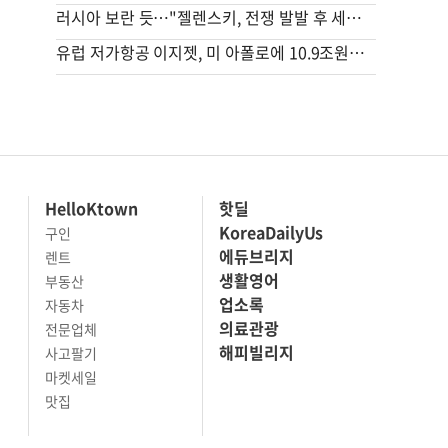
러시아 보란 듯…"젤렌스키, 전쟁 발발 후 세르비아 첫 방문"
유럽 저가항공 이지젯, 미 아폴로에 10.9조원에 팔린다
HelloKtown
핫딜
KoreaDailyUs
구인
에듀브리지
렌트
생활영어
부동산
업소록
자동차
의료관광
전문업체
해피빌리지
사고팔기
마켓세일
맛집