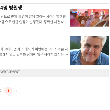
AF이다. 오븐 후면 라벨과 포장박스에서 모델 번호를 확인
 4명 병원행
트를 받을 것을 권고했다. 수리 키트에는 도어가 열
드 영상이 포함돼 있으며 공구 없이 설치가 가능하다.
림으로 변해 네 명이 칼에 찔리는 사건이 발생했
드 배스 앤 비욘드 등 오프라인 매장과 아마존, 오버
 소음으로 인한 언쟁이 발생했다. 정확한 사건 내용
 애틀랜타에 본사를 두고 있으며 오븐은 중국에서 제
고 상대방을 칼로 찌르는 상황이 이어졌다. 목격
 시작했다고 전했다. 해당 남성은 폭죽을 터뜨리고
려 병원으로 이송됐다. 이들의 상태는 알려지지 않았
독립기념일 휴일 폭죽놀이로 인해 4일 밤부터 5일
새벽 레세다 지역 내 한 주택의 뒷마당에서 화재가 발
이자 코미디언 제이 레노가 이번에는 모터사이클 사
던 여러 차량으로 번지는 사건이었다. 해당 사건으
뷰에서 얼굴 일부와 상체에 입은 심각한 화상은 첫
에서는 한 남성이 폭죽에 불을 붙이다 심한 화상을
다고 밝혔다. 그는 쇄골과 갈비뼈 2대, 두 무
죽에 불을 붙이려 하자 폭죽이 갑자기 터져버렸다.
다. 당시 레노는 1940년대에 생산된 모터사이클
해 소방 당국이 출동했다. 부상자가 있는지는 알
하고 레노는 오는 3월 다시 라스베이거스 스트립에
타는 사고가 발생했다. 김영남 기자 [
kim.youn
년까지 NBC 방송사의 인기 심야 토크쇼 '투나잇 쇼
죽놀이 칼부림 병원 화재 소방서 화상
상 모터사이클 사고 라스베이거스 스트립 쇄골과 갈비뼈
1