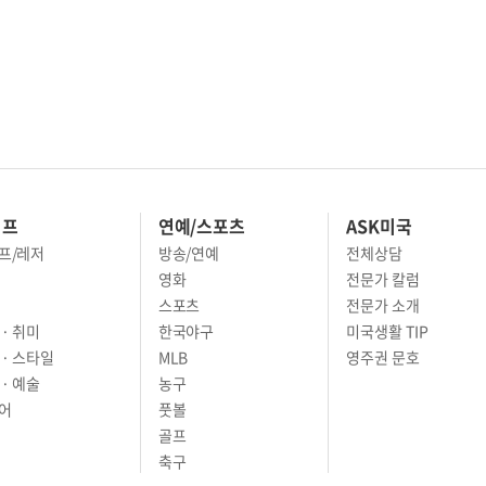
이프
연예/스포츠
ASK미국
프/레저
방송/연예
전체상담
영화
전문가 칼럼
스포츠
전문가 소개
· 취미
한국야구
미국생활 TIP
 · 스타일
MLB
영주권 문호
· 예술
농구
어
풋볼
골프
축구