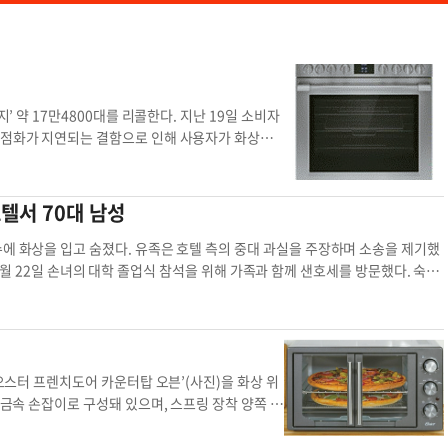
’ 약 17만4800대를 리콜한다. 지난 19일 소비자
의 점화가 지연되는 결함으로 인해 사용자가 화상을
리지데어 프로페셔널 브랜드 가스레인지의 일부 모델
RG3083AD, GCFG3060BD 등이며, 일련번호 범위
호는 오븐 아래 서랍 내부 라벨에서 확인할 수 있다.
텔서 70대 남성
접수했으며 이 가운데 30건은 화상 부상으로 이어진
연락해 무상 수리를 받아야 한다. 회사는 가정 방문
수에 화상을 입고 숨졌다. 유족은 호텔 측의 중대 과실을 주장하며 소송을 제기했
5년 6월부터 2026년 1월까지 전국 로우스와 홈디
 5월 22일 손녀의 대학 졸업식 참석을 위해 가족과 함께 샌호세를 방문했다. 숙소
보는 전용 웹사이트(GasOvenBurnerRecall.
 하러 욕실로 들어간 존슨은 욕조 안에서 의식을 잃은 채 발견됐다. 손자가 확인했
 송영채 기자가스레인지 화상 화상 부상 화상 위험 리콜
 시도했으나 물이 지나치게 뜨거워 즉시 꺼낼 수 없었던 것으로 전해졌다. 소장에
함됐다. 샌타클라라카운티 검시소는 존슨의 신체 약 3분의 1 이상에서 심각한
0도를 넘지 않아야 한다. 그러나 소송에 따르면 사고 당시 호텔 온수는 화씨 1
지 않아 발생한 사고”라며 과실치사를 주장하고 있다. 강한길 기자샤워 화상 화
오스터 프렌치도어 카운터탑 오븐’(사진)을 화상 위
금속 손잡이로 구성돼 있으며, 스프링 장착 양쪽 도
다. 이번 결함으로 95건의 갑작스러운 도어 닫힘
났다. 리콜 번호는 25-475로 대상 모델은 TSST