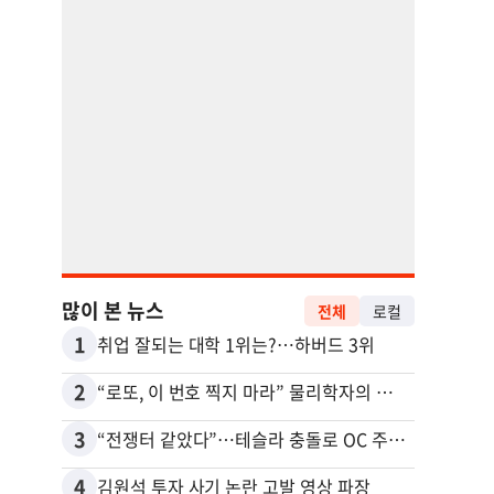
많이 본 뉴스
전체
로컬
1
11
취업 잘되는 대학 1위는?…하버드 3위
5주간
2
12
“로또, 이 번호 찍지 마라” 물리학자의 당첨금 높이는 비밀
3
13
“전쟁터 같았다”…테슬라 충돌로 OC 주택 4채 파손
4
14
김원석 투자 사기 논란 고발 영상 파장