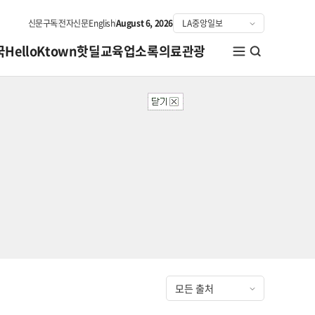
신문구독
전자신문
English
August 6, 2026
국
HelloKtown
핫딜
교육
업소록
의료관광